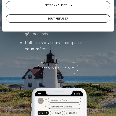
L’itinéraire vers votre hôtel en 1
PERSONNALISER
clic
Notre sélection de
food truck
TOUT REFUSER
Les plus beaux musées
géolocalisés
L'album souvenirs à composer
vous-même
DÉCOUVRIR LUCIOLE