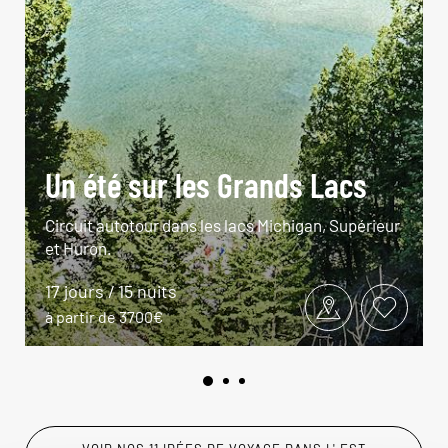
Un été sur les Grands Lacs
Circuit autotour dans les lacs Michigan, Supérieur
et Huron.
17 jours / 15 nuits
à partir de 3700€