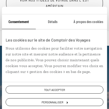
VOIR NOS 11 IDÉES DE VOYAGE DANS L' EST
AMÉRICAIN
Consentement
Détails
À propos des cookies
Les cookies sur le site de Comptoir des Voyages
Nous utilisons des cookies pour faciliter votre navigation
sur notre site et mesurer notre audience et la pertinence
Luciole,
de nos publicités. Vous pouvez choisir maintenant quels
cookies vous acceptez. Vous pourrez modifier vos choix en
l'appli qui vous guide dans l' Est
cliquant sur « gestion des cookies » en bas de page.
américain
L’itinéraire vers votre hôtel en 1
TOUT ACCEPTER
clic
PERSONNALISER
Notre sélection de
food truck