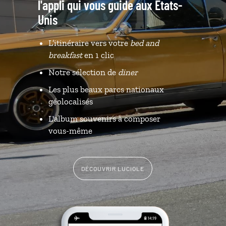
l'appli qui vous guide aux Etats-
Unis
L’itinéraire vers votre
bed and
breakfast
en 1 clic
Notre sélection de
diner
Les plus beaux parcs nationaux
géolocalisés
L'album souvenirs à composer
vous-même
DÉCOUVRIR LUCIOLE