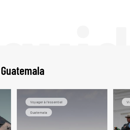
 gui
u Guatemala
Voyager à l’essentiel
Vi
Guatemala