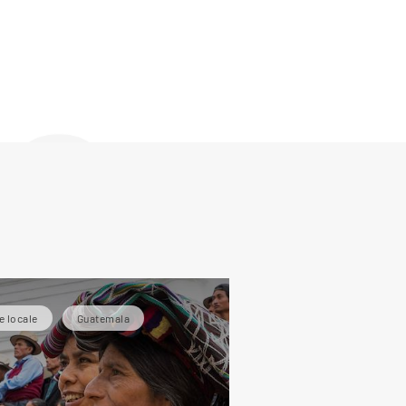
de
e locale
Guatemala