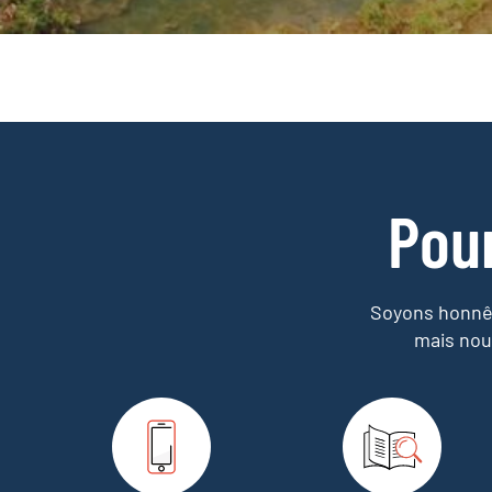
Pou
Soyons honnêt
mais nou