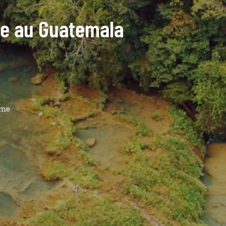
ide au Guatemala
ême