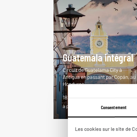
Guatemala intégral
Circuit de Guatelama City à
Antigua en passant par Copán, au
Honduras.
18 jours / 16 nuits
à partir de 4100€
Consentement
Les cookies sur le site de 