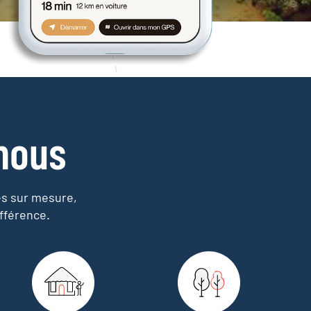
nous
es sur mesure,
fférence.