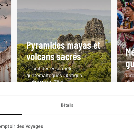
Pyramides mayas et
Mé
volcans sacrés
gu
Circuit des essentiels
guatémaltèques : Antigua,
Cir
Livingstone, Tikal...
vil
10 jours / 8 nuits
14 
à partir de 3000€
à pa
Détails
Comptoir des Voyages