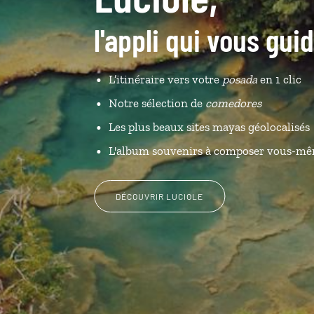
l'appli qui vous gu
L’itinéraire vers votre
posada
en 1 clic
Notre sélection de
comedores
Les plus beaux sites mayas géolocalisés
L'album souvenirs à composer vous-m
DÉCOUVRIR LUCIOLE