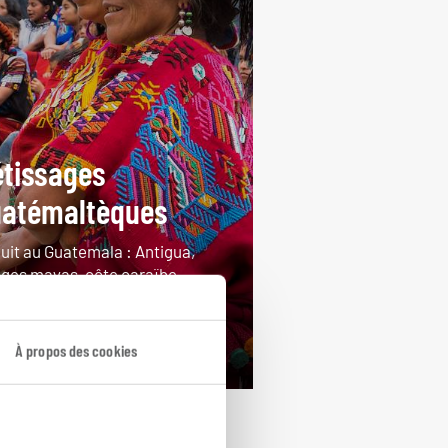
tissages
atémaltèques
cuit au Guatemala : Antigua,
lages mayas, côte caraïbe.
jours / 12 nuits
rtir de 3400€
À propos des cookies