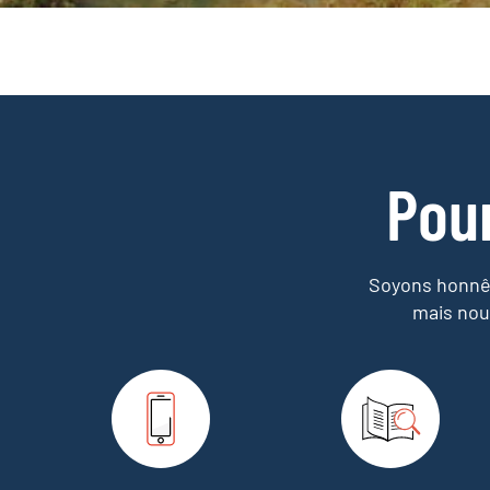
Pou
Soyons honnêt
mais nou