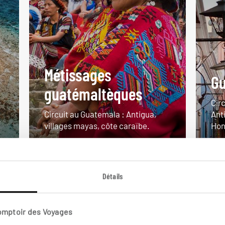
Métissages
Gu
guatémaltèques
Cir
Circuit au Guatemala : Antigua,
Ant
villages mayas, côte caraïbe.
Hon
14 jours / 12 nuits
18 j
à partir de 3400€
à pa
Détails
Comptoir des Voyages