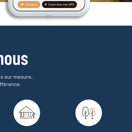
nous
es sur mesure,
fférence.