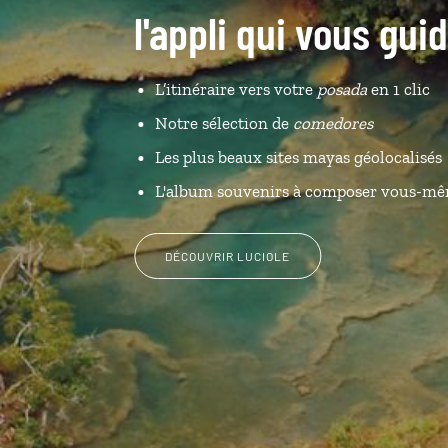
l'appli qui vous gu
L’itinéraire vers votre
posada
en 1 clic
Notre sélection de
comedores
Les plus beaux sites mayas géolocalisés
L'album souvenirs à composer vous-m
DÉCOUVRIR LUCIOLE