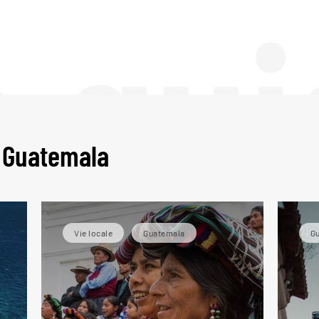
e gui
u Guatemala
Vie locale
Guatemala
G