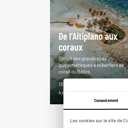
De l’Altiplano aux
coraux
Circuit des grands sites
guatémaltèques à la barrière de
corail du Belize.
13 jours / 11 nuits
à partir de 4850€
Consentement
Les cookies sur le site de 