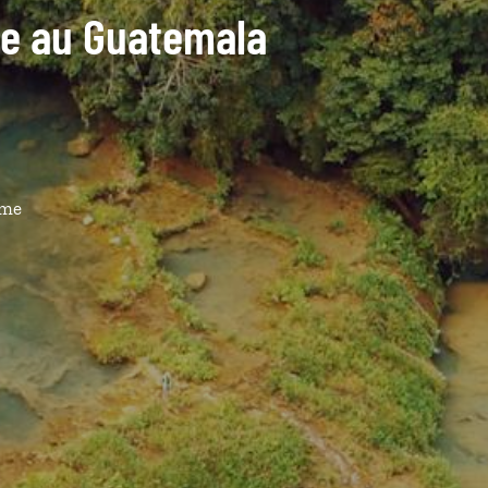
ide au Guatemala
ême