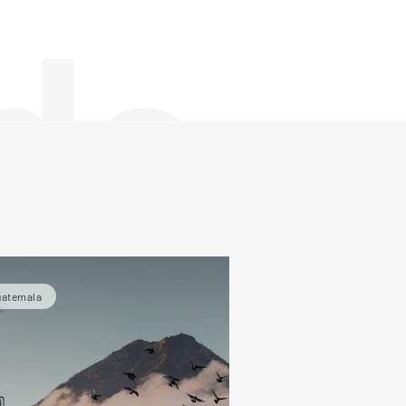
de
uatemala