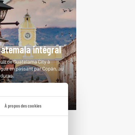
atemala intégral
cuit de Guatelama City à
igua en passant par Copán, au
duras.
ours / 16 nuits
rtir de 4100€
À propos des cookies