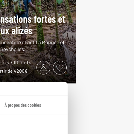
nsations fortes et
ux alizés
ur nature et actif à Maurice et
 Seychelles.
ours / 10 nuits
artir de 4200€
À propos des cookies