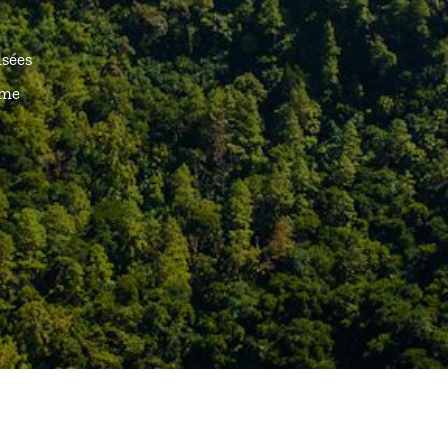
isées
ême