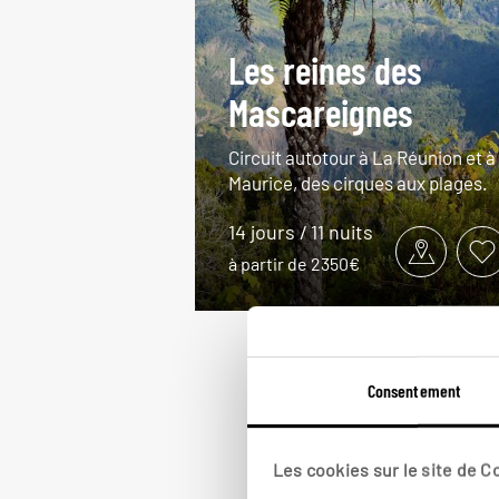
Les reines des
Mascareignes
Circuit autotour à La Réunion et à
Maurice, des cirques aux plages.
14 jours / 11 nuits
à partir de 2350€
Consentement
Les cookies sur le site de 