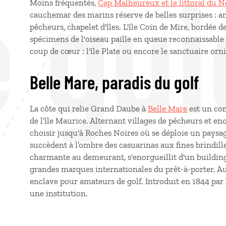
e gui
Moins fréquentés,
Cap Malheureux et le littoral du 
cauchemar des marins réserve de belles surprises : a
pêcheurs, chapelet d'îles. L'île Coin de Mire, bordée de
spécimens de l'oiseau paille en queue reconnaissable 
coup de cœur : l'île Plate ou encore le sanctuaire orn
Belle Mare, paradis du golf
La côte qui relie Grand Daube à
Belle Mare
est un con
de l’île Maurice. Alternant villages de pêcheurs et encl
choisir jusqu'à Roches Noires où se déploie un paysage
succèdent à l’ombre des casuarinas aux fines brindilles
charmante au demeurant, s'enorgueillit d'un building
grandes marques internationales du prêt-à-porter. Au 
enclave pour amateurs de golf. Introduit en 1844 par le
une institution.