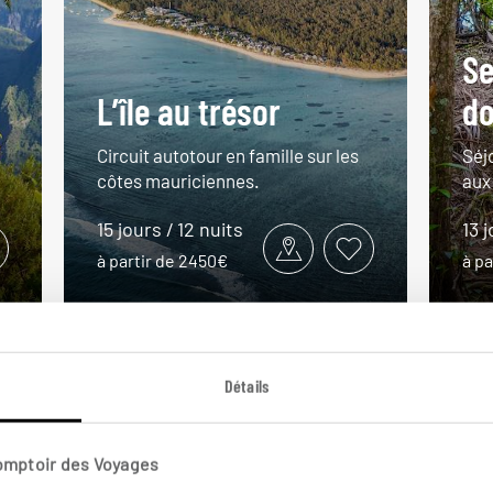
Se
L’île au trésor
do
Circuit autotour en famille sur les
Séjo
côtes mauriciennes.
aux
15 jours / 12 nuits
13 j
à partir de 2450€
à p
Détails
VOIR NOS 11 IDÉES DE VOYAGE À L' ÎLE MAURICE
Comptoir des Voyages