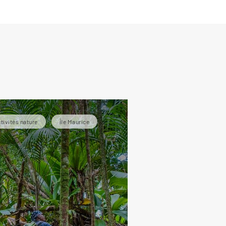
tivités nature
Île Maurice