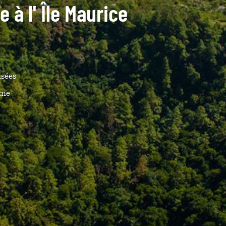
e à l' Île Maurice
isées
ême