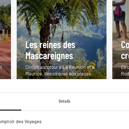
Les reines des
Co
Mascareignes
cr
t
Circuit autotour à La Réunion et à
Cir
Maurice, des cirques aux plages.
Rodr
14 jours / 11 nuits
17 j
à partir de 2350€
à pa
Détails
Comptoir des Voyages