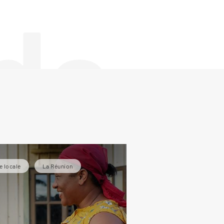
de
e locale
La Réunion