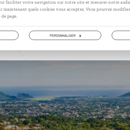
ur faciliter votre navigation sur notre site et mesurer notre audi
VOIR NOS 11 IDÉES DE VOYAGE À L' ÎLE MAURICE
ir maintenant quels cookies vous acceptez. Vous pourrez modifier
 de page.
PERSONNALISER