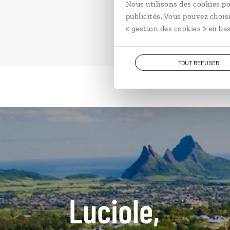
Nous utilisons des cookies po
publicités. Vous pouvez chois
« gestion des cookies » en bas
TOUT REFUSER
Luciole,