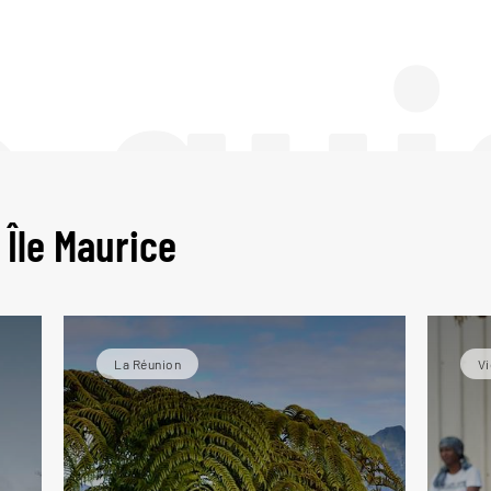
e gui
 Île Maurice
La Réunion
Vi