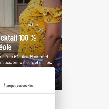
cktail 100 %
éole
cuit à La Réunion, Maurice et
igues, entre reliefs et plages.
ours / 14 nuits
rtir de 2950€
À propos des cookies