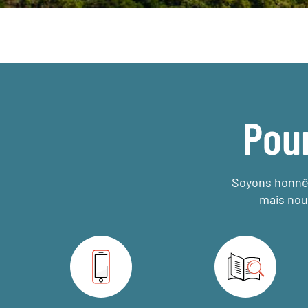
Pou
Soyons honnêt
mais nou