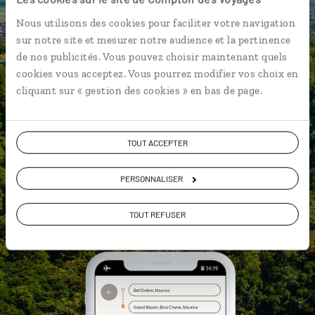
L’itinéraire vers votre hôtel en 1
Nous utilisons des cookies pour faciliter votre navigation
clic
sur notre site et mesurer notre audience et la pertinence
Notre sélection d'échoppes de rue
de nos publicités. Vous pouvez choisir maintenant quels
Les plus belles anses et criques
cookies vous acceptez. Vous pourrez modifier vos choix en
géolocalisées
cliquant sur « gestion des cookies » en bas de page.
L'album souvenirs à composer
vous-même
TOUT ACCEPTER
PERSONNALISER
DÉCOUVRIR LUCIOLE
TOUT REFUSER