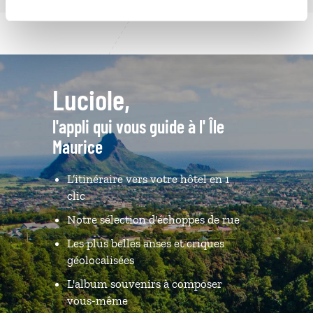
Luciole,
l'appli qui vous guide à l' Île
Maurice
L’itinéraire vers votre hôtel en 1
clic
Notre sélection d'échoppes de rue
Les plus belles anses et criques
géolocalisées
L'album souvenirs à composer
vous-même