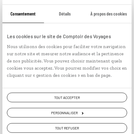
Consentement
Détails
À propos des cookies
Secrets mascarins
Les cookies sur le site de Comptoir des Voyages
Circuit à Maurice et Rodrigues, avec nuits en
Nous utilisons des cookies pour faciliter votre navigation
maisons d’hôtes.
sur notre site et mesurer notre audience et la pertinence
12 jours / 9 nuits
de nos publicités. Vous pouvez choisir maintenant quels
cookies vous acceptez. Vous pourrez modifier vos choix en
à partir de 2350€
cliquant sur « gestion des cookies » en bas de page.
TOUT ACCEPTER
VOIR NOS 11 IDÉES DE VOYAGE À L' ÎLE MAURICE
PERSONNALISER
TOUT REFUSER