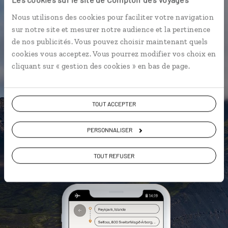
L’itinéraire vers votre ferme-
Nous utilisons des cookies pour faciliter votre navigation
auberge en 1 clic
sur notre site et mesurer notre audience et la pertinence
Notre sélection de restaurants à
de nos publicités. Vous pouvez choisir maintenant quels
Reykjavík
cookies vous acceptez. Vous pourrez modifier vos choix en
Les plus beaux volcans
cliquant sur « gestion des cookies » en bas de page.
géolocalisés
L'album souvenirs à composer
TOUT ACCEPTER
vous-même
PERSONNALISER
DÉCOUVRIR LUCIOLE
TOUT REFUSER