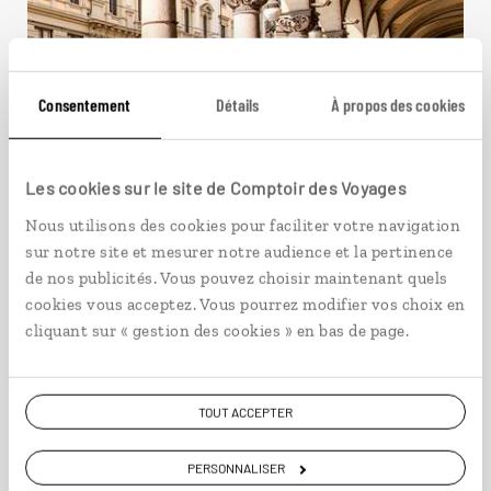
Consentement
Détails
À propos des cookies
Les cookies sur le site de Comptoir des Voyages
Nous utilisons des cookies pour faciliter votre navigation
sur notre site et mesurer notre audience et la pertinence
de nos publicités. Vous pouvez choisir maintenant quels
Pleine lucarne sur Turin
cookies vous acceptez. Vous pourrez modifier vos choix en
cliquant sur « gestion des cookies » en bas de page.
Week-end en train à Turin, capitale du Piémont.
4 jours / 3 nuits
TOUT ACCEPTER
à partir de 1130€
PERSONNALISER