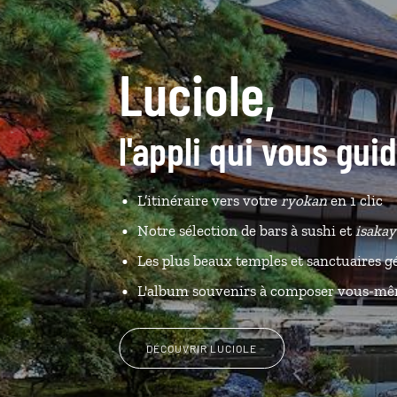
Luciole,
l'appli qui vous gu
L’itinéraire vers votre
ryokan
en 1 clic
Notre sélection de bars à sushi et
isakay
Les plus beaux temples et sanctuaires g
L'album souvenirs à composer vous-m
DÉCOUVRIR LUCIOLE