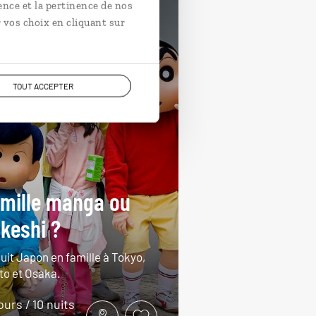
ence et la pertinence de nos
 train
En famille Japon
 vos choix en cliquant sur
TOUT ACCEPTER
mille manga ou
keshi ?
cuit Japon en famille à Tokyo,
to et Osaka.
jours / 10 nuits