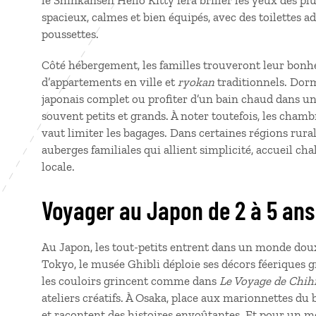
le Shinkansen Hello Kitty fera briller les yeux des pl
spacieux, calmes et bien équipés, avec des toilettes 
poussettes.
Côté hébergement, les familles trouveront leur bonh
d’appartements en ville et
ryokan
traditionnels. Dorm
japonais complet ou profiter d’un bain chaud dans une
souvent petits et grands. À noter toutefois, les cham
vaut limiter les bagages. Dans certaines régions rura
auberges familiales qui allient simplicité, accueil c
locale.
Voyager au Japon de 2 à 5 ans
Au Japon, les tout-petits entrent dans un monde dou
Tokyo, le musée Ghibli déploie ses décors féeriques g
les couloirs grincent comme dans
Le Voyage de Chih
ateliers créatifs. À Osaka, place aux marionnettes d
et racontent des histoires envoûtantes. Et pour un m