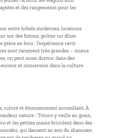
us jeunes
! À bord, les wagons sont
adaptées et des rangements pour les
eur entre hôtels modernes, locations
ir sur des futons, goûter un dîner
 pièce en bois : l’expérience ravit
bres sont rarement très grandes –
mieux
les, on peut aussi dormir dans des
haleureux et immersion dans la culture
x, coloré et étonnamment accueillant. À
randeur nature : Totoro y veille au grain,
iro
et les petites mains bricolent dans des
u bunraku, qui dansent au son du shamisen
oment de tendresse au grand air,