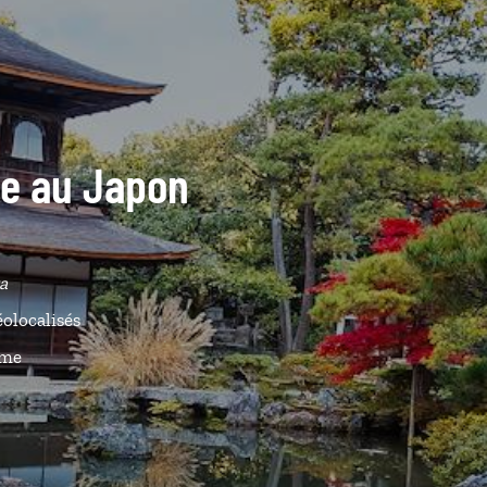
ide au Japon
a
éolocalisés
ême