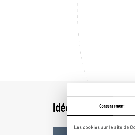
Idées de voyage au
Consentement
Les cookies sur le site de 