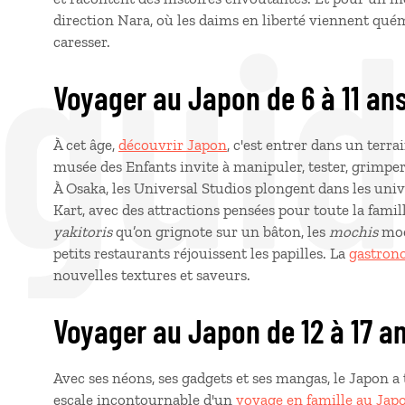
 gui
direction Nara, où les daims en liberté viennent quém
caresser.
Voyager au Japon de 6 à 11 an
À cet âge,
découvrir Japon
, c'est entrer dans un terr
musée des Enfants invite à manipuler, tester, grimper
À Osaka, les Universal Studios plongent dans les uni
Kart, avec des attractions pensées pour toute la fami
yakitoris
qu’on grignote sur un bâton, les
mochis
moe
petits restaurants réjouissent les papilles. La
gastron
nouvelles textures et saveurs.
Voyager au Japon de 12 à 17 a
Avec ses néons, ses gadgets et ses mangas, le Japon a
escale incontournable d'un
voyage en famille au Jap