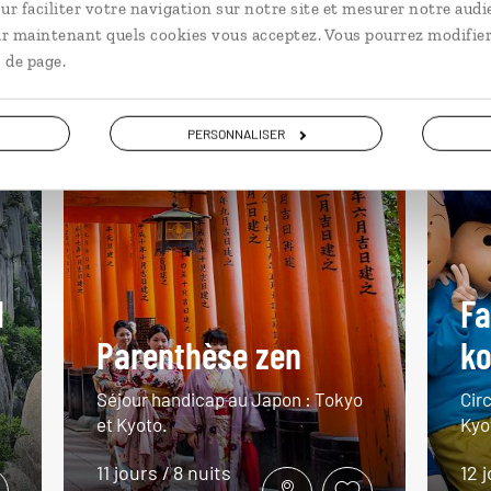
ur faciliter votre navigation sur notre site et mesurer notre audi
Japon
En
ir maintenant quels cookies vous acceptez. Vous pourrez modifier
 de page.
PERSONNALISER
l
Fa
Parenthèse zen
ko
Séjour handicap au Japon : Tokyo
Cir
et Kyoto.
Kyo
11 jours / 8 nuits
12 