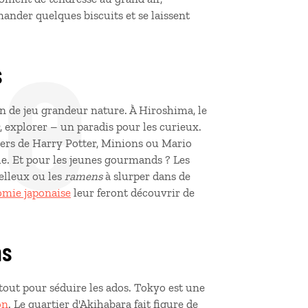
de
ander quelques biscuits et se laissent
s
ain de jeu grandeur nature. À Hiroshima, le
, explorer –
un paradis pour les curieux.
vers de Harry Potter, Minions ou Mario
lle. Et pour les jeunes gourmands
? Les
lleux ou les
ramens
à slurper dans de
omie japonaise
leur feront découvrir de
ns
 tout pour séduire les ados. Tokyo est une
on
. Le quartier d'Akihabara fait figure de