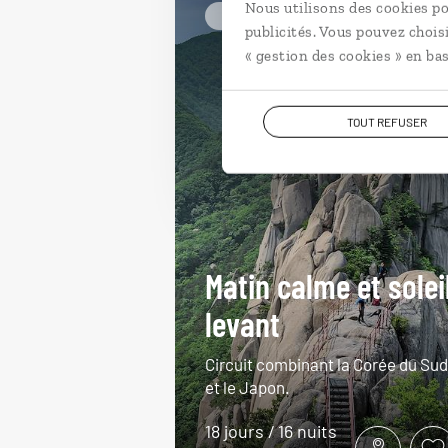
Nous utilisons des cookies po
En train
Corée du sud
publicités. Vous pouvez chois
« gestion des cookies » en bas
TOUT REFUSER
Matin calme et solei
levant
Circuit combinant la Corée du Sud
et le Japon.
18 jours / 16 nuits