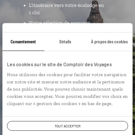
L’itinéraire vers votre écolodge en
1 clic
Notre sélection de
warungs
Les plus beaux temples
géolocalisés
Consentement
Détails
À propos des cookies
L'album souvenirs à composer
vous-même
Les cookies sur le site de Comptoir des Voyages
Nous utilisons des cookies pour faciliter votre navigation
DÉCOUVRIR LUCIOLE
sur notre site et mesurer notre audience et la pertinence
de nos publicités. Vous pouvez choisir maintenant quels
cookies vous acceptez. Vous pourrez modifier vos choix en
cliquant sur « gestion des cookies » en bas de page.
TOUT ACCEPTER