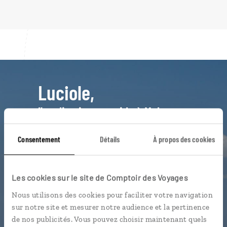
Luciole,
l'appli qui vous guide à Malte
L’itinéraire vers votre maison
Consentement
Détails
À propos des cookies
d'hôtes en 1 clic
Notre sélection de cafés et
pastizzerias
Les cookies sur le site de Comptoir des Voyages
Les plus belles criques
Nous utilisons des cookies pour faciliter votre navigation
géolocalisées
sur notre site et mesurer notre audience et la pertinence
de nos publicités. Vous pouvez choisir maintenant quels
L'album souvenirs à composer