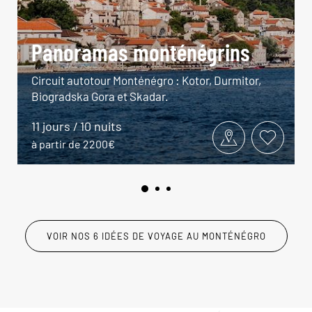
Panoramas monténégrins
Circuit autotour Monténégro : Kotor, Durmitor,
Biogradska Gora et Skadar.
11 jours / 10 nuits
à partir de 2200€
VOIR NOS 6 IDÉES DE VOYAGE AU MONTÉNÉGRO