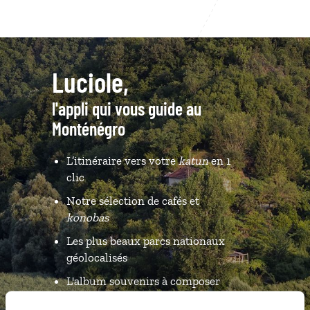
Luciole,
l'appli qui vous guide au
Monténégro
L’itinéraire vers votre
katun
en 1
clic
Notre sélection de cafés et
konobas
Les plus beaux parcs nationaux
géolocalisés
L'album souvenirs à composer
vous-même