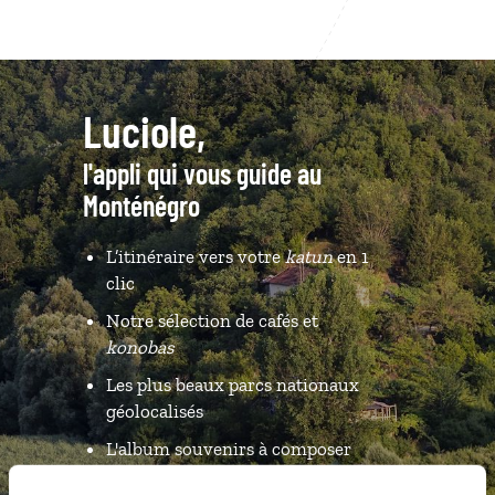
Luciole,
l'appli qui vous guide au
Monténégro
L’itinéraire vers votre
katun
en 1
clic
Notre sélection de cafés et
konobas
Les plus beaux parcs nationaux
géolocalisés
L'album souvenirs à composer
vous-même