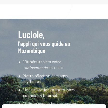
Luciole,
l'appli qui vous guide au
Mozambique
L’itinéraire vers votre
robinsonnade
en 1 clic
Notre sélection de plages
idylliques
Une utilisation gratuite, hors
connexion Internet
L'album souvenirs à composer