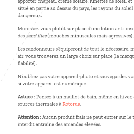
apporter chapeau, crème solaire, lunettes de soleil et
situé en partie au dessus du pays, les rayons du solei
dangereux.
Munissez-vous plutôt sur place d’une lotion anti-inse
des
sand flies
(mouches minuscules mais agressives) n
Les randonneurs s’équiperont de tout le nécessaire, ma
air, vous trouverez un large choix sur place (la mar
fiabilité).
N’oubliez pas votre appareil-photo et sauvegardez v
si votre appareil est numérique.
Astuce
: Pensez à un maillot de bain, même en hiver, c
sources thermales à
Rotorua
.
Attention
: Aucun produit frais ne peut entrer sur le 
interdit entraîne des amendes élevées.