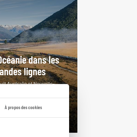
Océanie dans les
andes lignes
uit Australie et Nouvelle-
nde : trains Indian Pacific et
nzAlpine.
À propos des cookies
ours / 18 nuits
rtir de 9350€