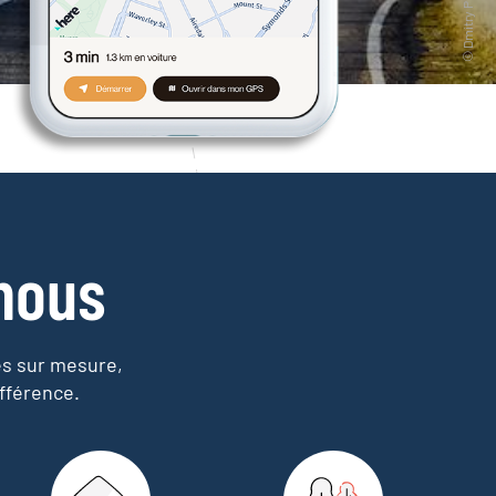
nous
es sur mesure,
fférence.