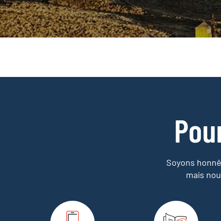
Pou
Soyons honnêt
mais nou