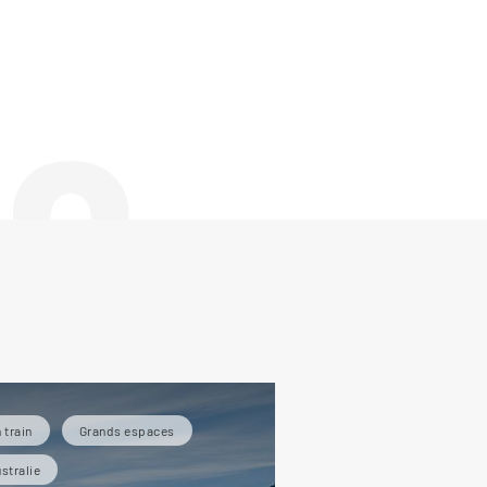
de
 train
Grands espaces
stralie