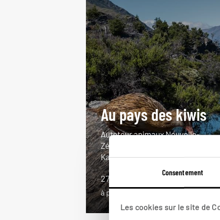
Au pays des kiwis
Autotour animaux Nouvelle-
Zélande : Stewart Island, Waitomo
Kapiti Island...
Consentement
27 jours / 23 nuits
à partir de 6500€
Les cookies sur le site de 