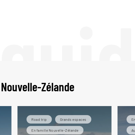
 gui
 Nouvelle-Zélande
Road trip
Grands espaces
En
En famille Nouvelle-Zélande
Au