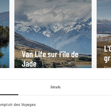
L'
Van Life sur l’île de
gr
Jade
Circ
,
Autotour en van en famille ou entre
Zéla
amis sur l’île du Sud.
Tra
Détails
16 jours / 12 nuits
21 j
à partir de 2950€
à pa
Comptoir des Voyages