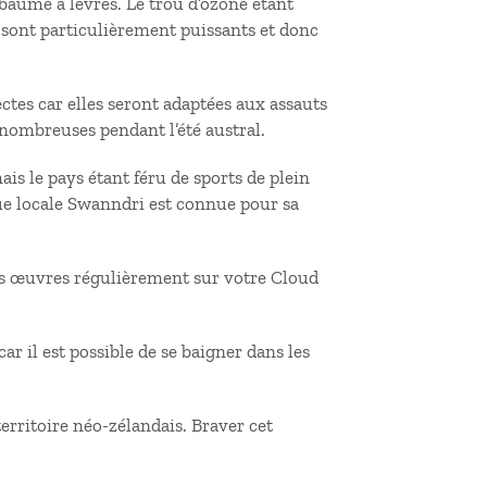
 baume à lèvres. Le trou d’ozone étant
l sont particulièrement puissants et donc
ctes car elles seront adaptées aux assauts
ombreuses pendant l’été austral.
is le pays étant féru de sports de plein
que locale Swanndri est connue pour sa
os œuvres régulièrement sur votre Cloud
ar il est possible de se baigner dans les
territoire néo-zélandais. Braver cet