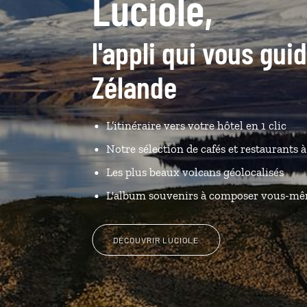
Luciole,
l'appli qui vous gui
Zélande
L’itinéraire vers votre hôtel en 1 clic
Notre sélection de cafés et restaurants 
Les plus beaux volcans géolocalisés
L'album souvenirs à composer vous-m
DÉCOUVRIR LUCIOLE