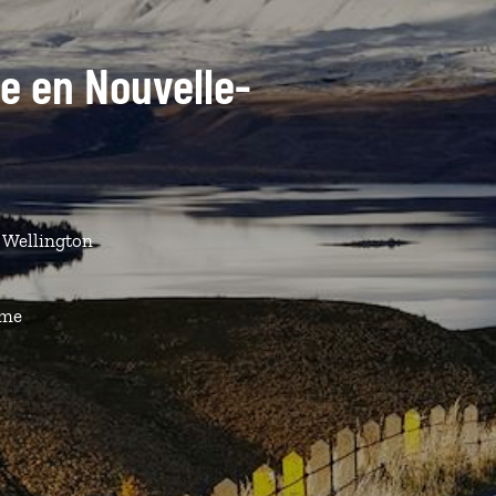
de en Nouvelle-
à Wellington
ême