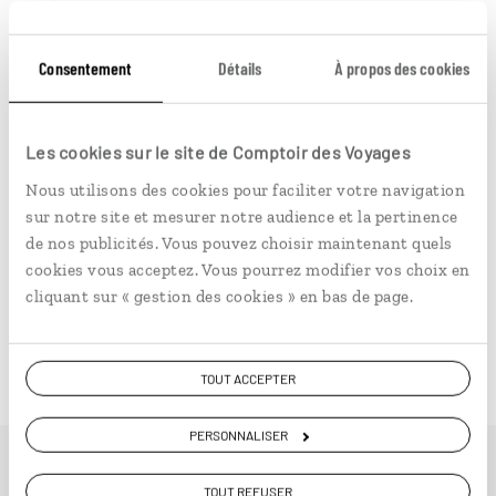
5 bonnes raisons de partir à Oman en
hiver
Consentement
Détails
À propos des cookies
passer une nuit sous les étoiles dans un camp
Les cookies sur le site de Comptoir des Voyages
bédouin au cœur du désert
se balader dans les villages traditionnels du Djebel
Nous utilisons des cookies pour faciliter votre navigation
Akhdar, entourés de terrasses cultivées
sur notre site et mesurer notre audience et la pertinence
de nos publicités. Vous pouvez choisir maintenant quels
assister à des pièces de théâtres à Mascate lors de
cookies vous acceptez. Vous pourrez modifier vos choix en
l'
Arab Theatre Festival
cliquant sur « gestion des cookies » en bas de page.
profiter d’une croisière dans les fjords du
Musandam, entouré de falaises abruptes
flâner dans le souk de Muttrah, animé à la veille
TOUT ACCEPTER
des fêtes et riche en encens, tissus et bijoux
PERSONNALISER
TOUT REFUSER