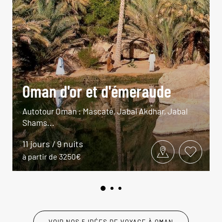
Oman d'or et d'émeraude
Autotour Oman : Mascate, Jabal Akdhar, Jabal
Shams...
11 jours / 9 nuits
à partir de 3250€
VOIR NOS 5 IDÉES DE VOYAGE À OMAN