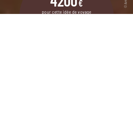
4200
€
pour cette idée de voyage
12 jours / 10 nuits
DEMANDER UN DEVIS
Autotour de Mascate au Dhofar à la
découverte de sites incontournables et d’une
région peu connue.
En
autotour à Oman
, découvrez mille et un parfums