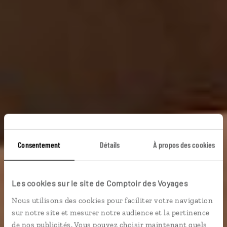
Consentement
Détails
À propos des cookies
Au pays de l’encens
Les cookies sur le site de Comptoir des Voyages
Circuit autotour omanais, de Mascate au Dhofar.
Nous utilisons des cookies pour faciliter votre navigation
sur notre site et mesurer notre audience et la pertinence
de nos publicités. Vous pouvez choisir maintenant quels
Voyager en décalé