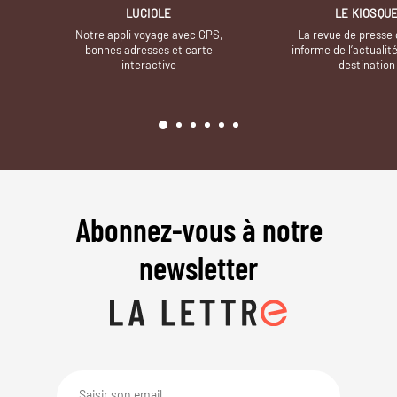
LUCIOLE
LE KIOSQU
Notre appli voyage avec GPS,
La revue de presse 
bonnes adresses et carte
informe de l’actualit
interactive
destination
Abonnez-vous à notre
newsletter