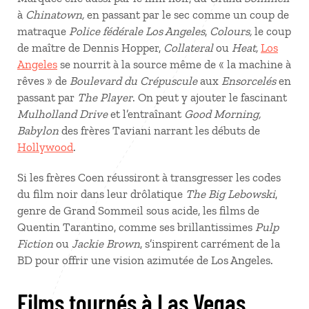
à
Chinatown,
en passant par le sec comme un coup de
matraque
Police fédérale Los Angeles
,
Colours,
le coup
de maître de Dennis Hopper,
Collateral
ou
Heat,
Los
Angeles
se nourrit à la source même de « la machine à
rêves » de
Boulevard du Crépuscule
aux
Ensorcelés
en
passant par
The Player
. On peut y ajouter le fascinant
Mulholland Drive
et l’entraînant
Good Morning,
Babylon
des frères Taviani narrant les débuts de
Hollywood
.
Si les frères Coen réussiront à transgresser les codes
du film noir dans leur drôlatique
The Big Lebowski
,
genre de Grand Sommeil sous acide, les films de
Quentin Tarantino, comme ses brillantissimes
Pulp
Fiction
ou
Jackie Brown
, s’inspirent carrément de la
BD pour offrir une vision azimutée de Los Angeles.
Films tournés à Las Vegas