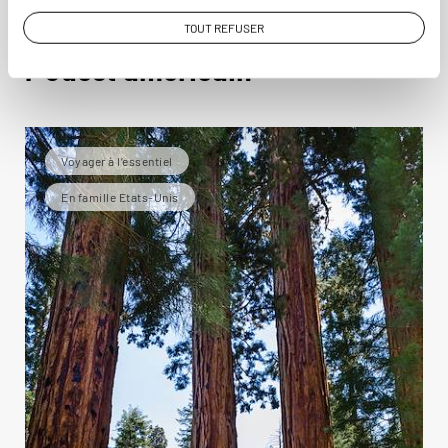
Idées de voyage dans
TOUT REFUSER
l' Ouest américain
Voyager à l’essentiel
En famille Etats-Unis