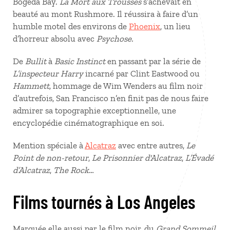
Bogeda Bay.
La Mort aux Trousses
s’achevait en
beauté au mont Rushmore. Il réussira à faire d’un
humble motel des environs de
Phoenix
, un lieu
d’horreur absolu avec
Psychose.
De
Bullit
à
Basic Instinct
en passant par la série de
L’inspecteur Harry
incarné par Clint Eastwood ou
Hammett,
hommage de Wim Wenders au film noir
d’autrefois, San Francisco n’en finit pas de nous faire
admirer sa topographie exceptionnelle, une
encyclopédie cinématographique en soi.
Mention spéciale à
Alcatraz
avec entre autres,
Le
Point de non-retour
,
Le Prisonnier d'Alcatraz
,
L’Évadé
d’Alcatraz
,
The Rock
…
Films tournés à Los Angeles
Marquée elle aussi par le film noir, du
Grand Sommeil