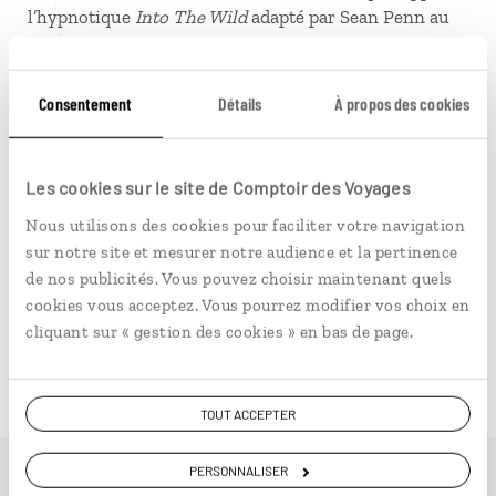
l’hypnotique
Into The Wild
adapté par Sean Penn au
cinéma.
Le chantre de la littérature
indienne
est Scott
Consentement
Détails
À propos des cookies
Momaday qui reçut en 1969 le Prix Pulitzer pour
La
Maison Blanche
. Citons aussi James Welch, né d’un
père Pied-Noir et d’une mère Gros-Ventre, dont l’un
Les cookies sur le site de Comptoir des Voyages
des romans
À la Grâce de Marseille
mettait en scène le
Wild West Show de Buffalo Bill en France.
Nous utilisons des cookies pour faciliter votre navigation
sur notre site et mesurer notre audience et la pertinence
À travers ses polars typés autant qu’haletants, Tony
de nos publicités. Vous pouvez choisir maintenant quels
Hillerman dresse le portrait de la communauté navajo
cookies vous acceptez. Vous pourrez modifier vos choix en
contemporaine, tandis que Louise Erdrich ou David
cliquant sur « gestion des cookies » en bas de page.
Treuer s’inspirent de leurs origines Ojibwa des
Grands
Lacs
pour leurs romans.
TOUT ACCEPTER
PERSONNALISER