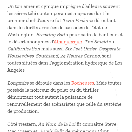
Un ton amer et cynique imprègne d’ailleurs souvent
les séries télé contemporaines majeures dont le
premier chef-d’œuvre fut
Twin Peaks
se déroulant
dans les forêts arrosées de cascades de l’état de
Washington.
Breaking Bad
a pour cadre la banlieue et
le désert anonymes d’
Albuquerque
.
The Shield
ou
Californication
mais aussi
Six Feet Under
,
Desperate
Housewives
,
Southland,
24 Heures Chrono
, sont
toutes situées dans l’agglomération hydresque de Los
Angeles.
Longmire
se déroule dans les
Rocheuses
. Mais toutes
possède la noirceur du polar ou du thriller,
démontrant tout autant la puissance de
renouvellement des scénaristes que celle du système
de production.
Côté western,
Au Nom de la Loi
fit connaître Steve
Mac Queen et
Rawhide
fit de même pour Clint