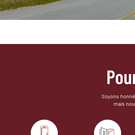
Pou
Soyons honnêt
mais nou