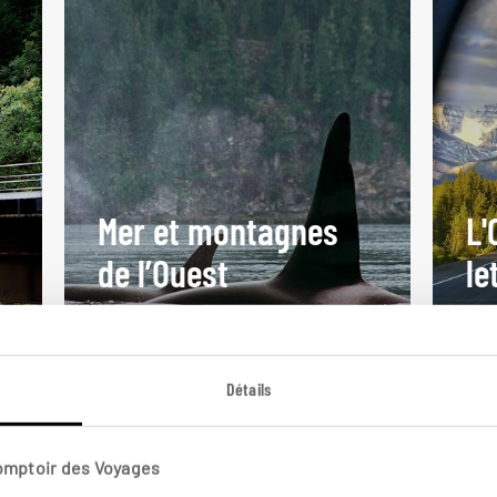
Mer et montagnes
L'
de l’Ouest
le
Autotour Ouest Canada et USA :
Cir
Vancouver, Seattle, mont Rainier...
Van
Détails
19 jours / 17 nuits
16 j
à partir de 3650€
à pa
Comptoir des Voyages