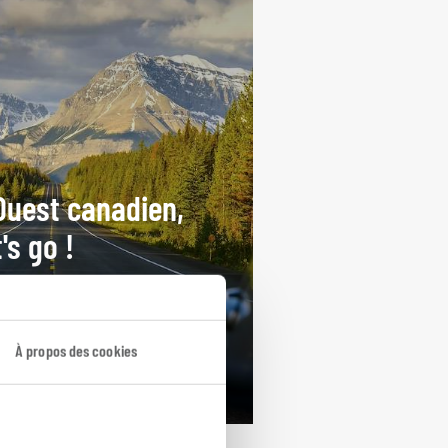
Ouest canadien,
t's go !
cuit autotour Canada :
couver, Whistler, Rocheuses...
À propos des cookies
ours / 14 nuits
rtir de 2650€