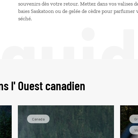
souvenirs dès votre retour. Mettez dans vos valises de
 gui
baies Saskatoon ou de gelée de cèdre pour parfumer vo
séché.
ns l' Ouest canadien
Canada
G
Vo