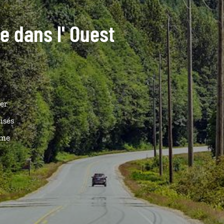
de dans l' Ouest
er
isés
ême