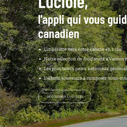
Luciole,
l'appli qui vous gui
canadien
L’itinéraire vers votre cabane en 1 clic
Notre sélection de
food truck
à Vancouv
Les plus beaux parcs nationaux géolocal
L'album souvenirs à composer vous-m
DÉCOUVRIR LUCIOLE