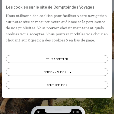
l'appli qui vous guide en
Les cookies sur le site de Comptoir des Voyages
Ouganda
Nous utilisons des cookies pour faciliter votre navigation
sur notre site et mesurer notre audience et la pertinence
L’itinéraire vers votre lodge en 1
de nos publicités. Vous pouvez choisir maintenant quels
clic
cookies vous acceptez. Vous pourrez modifier vos choix en
La playlist de votre voyage
cliquant sur « gestion des cookies » en bas de page.
Les plus beaux parcs nationaux
géolocalisés
TOUT ACCEPTER
L'album souvenirs à composer
vous-même
PERSONNALISER
TOUT REFUSER
DÉCOUVRIR LUCIOLE