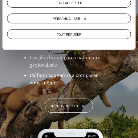
TOUT ACCEPTER
l'appli qui vous guide en
Ouganda
PERSONNALISER
L’itinéraire vers votre lodge en 1
TOUT REFUSER
clic
La playlist de votre voyage
Les plus beaux parcs nationaux
géolocalisés
L'album souvenirs à composer
vous-même
DÉCOUVRIR LUCIOLE