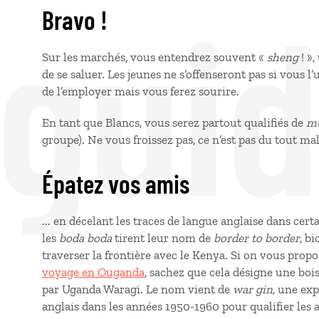
 gui
Bravo !
Sur les marchés, vous entendrez souvent «
sheng
! »
de se saluer. Les jeunes ne s’offenseront pas si vous l’
de l’employer mais vous ferez sourire.
En tant que Blancs, vous serez partout qualifiés de
m
groupe). Ne vous froissez pas, ce n’est pas du tout mal
Épatez vos amis
... en décelant les traces de langue anglaise dans ce
les
boda boda
tirent leur nom de
border to border
, b
traverser la frontière avec le Kenya. Si on vous prop
voyage en Ouganda
, sachez que cela désigne une boi
par Uganda Waragi. Le nom vient de
war gin
, une ex
anglais dans les années 1950-1960 pour qualifier les 