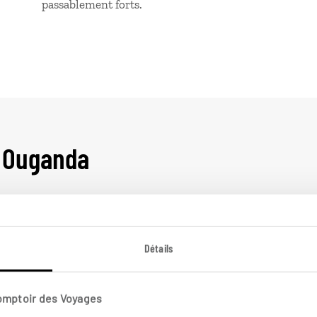
passablement forts.
n Ouganda
Ouganda
Détails
Comptoir des Voyages