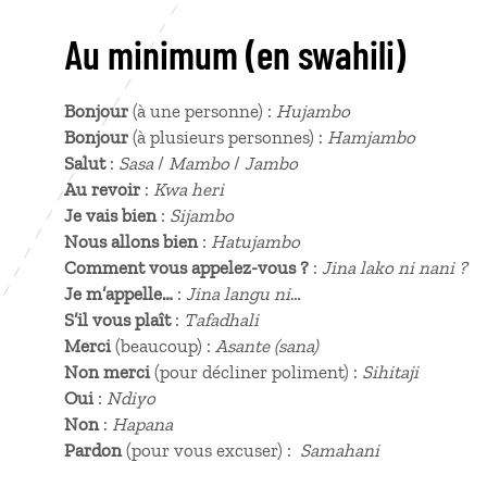
Au minimum (en swahili)
Bonjour
(à une personne) :
Hujambo
Bonjour
(à plusieurs personnes) :
Hamjambo
Salut
:
Sasa
/
Mambo
/
Jambo
Au revoir
:
Kwa heri
Je vais bien
:
Sijambo
Nous allons bien
:
Hatujambo
Comment vous appelez-vous ?
:
Jina lako ni nani ?
Je m’appelle…
:
Jina langu ni
…
S’il vous plaît
:
Tafadhali
Merci
(beaucoup) :
Asante (sana)
Non merci
(pour décliner poliment) :
Sihitaji
Oui
:
Ndiyo
Non
:
Hapana
Pardon
(pour vous excuser) :
Samahani