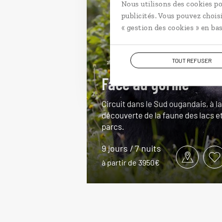
Nous utilisons des cookies po
publicités. Vous pouvez chois
« gestion des cookies » en bas
TOUT REFUSER
Face au gorille
Circuit dans le Sud ougandais, à la
découverte de la faune des lacs e
parcs.
9 jours / 7 nuits
à partir de 3950€