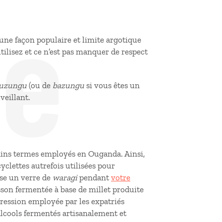
de
, une façon populaire et limite argotique
utilisez et ce n’est pas manquer de respect
uzungu
(ou de
bazungu
si vous êtes un
veillant.
rtains termes employés en Ouganda. Ainsi,
icyclettes autrefois utilisées pour
ose un verre de
waragi
pendant
votre
sson fermentée à base de millet produite
pression employée par les expatriés
alcools fermentés artisanalement et