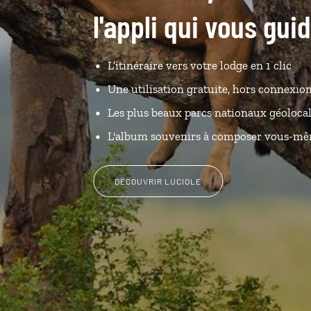
l'appli qui vous gu
L’itinéraire vers votre lodge en 1 clic
Une utilisation gratuite, hors connexio
Les plus beaux parcs nationaux géolocal
L'album souvenirs à composer vous-m
DÉCOUVRIR LUCIOLE