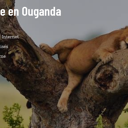
ide en Ouganda
n Internet
isés
ême