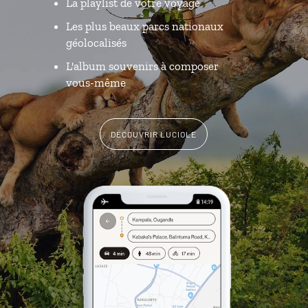
La playlist de votre voyage
Les plus beaux parcs nationaux
géolocalisés
L'album souvenirs à composer
vous-même
DÉCOUVRIR LUCIOLE