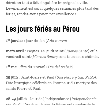
dévotion tout à fait singulière imprègne la ville.
L’événement est suivi quelques semaines plus tard des
ferias, rendez-vous païen par excellence !
Les jours fériés au Pérou
er
1
janvier
: jour de l'an (
Año nuevo
)
mars-avril
: Pâques. Le jeudi saint (
Jueves Santo
) et le
vendredi saint (
Viernes Santo
) sont tous deux chômés.
er
1
mai
: fête du Travail (
Día del trabajo
)
29 juin
: Saint-Pierre et Paul (
San Pedro y San Pablo
).
Fête liturgique célébrée en l'honneur du martyre des
saints Pierre et Paul.
28-29 juillet
: Jour de l’Indépendance (
Independencia
del Perú
). L'indépendance du Pérou est proclamée le