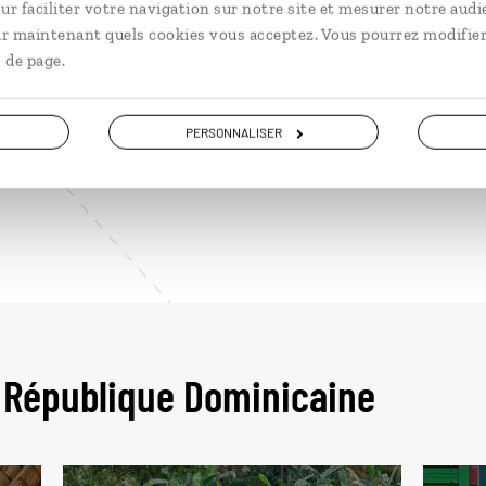
ur faciliter votre navigation sur notre site et mesurer notre audi
Cafés
ir maintenant quels cookies vous acceptez. Vous pourrez modifier
 de page.
Surtout réservé à la consommation locale, le café est 
producteurs de la cordillère Centrale. Arabica suave a
dominicain se boit toute la journée, parfois adouci av
PERSONNALISER
d’huile de coco.
 République Dominicaine