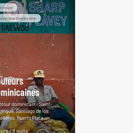
e locale
publique Dominicaine
uleurs
minicaines
otour dominicain : Saint-
ingue, Santiago de los
alleros, Puerto Plata…
ours / 9 nuits