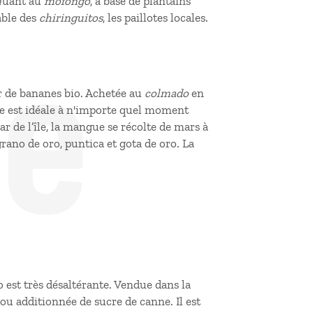
 Quant au
mofongo
, à base de plantains
de
able des
chiringuitos
, les paillotes locales.
r de bananes bio. Achetée au
colmado
en
le est idéale à n'importe quel moment
tar de l’île, la mangue se récolte de mars à
 grano de oro, puntica et gota de oro. La
o est très désaltérante. Vendue dans la
 ou additionnée de sucre de canne. Il est