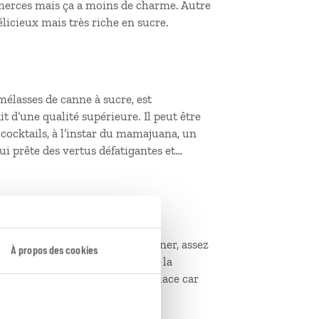
mmerces mais ça a moins de charme. Autre
délicieux mais très riche en sucre.
 mélasses de canne à sucre, est
 d’une qualité supérieure. Il peut être
ocktails, à l’instar du mamajuana, un
ui prête des vertus défatigantes et…
ière Presidente est de type pilsner, assez
À propos des cookies
lon peu marqué. Les Dominicains la
uverte d’une fine pellicule de glace car