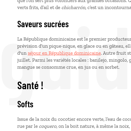
que l’on sert plus volontiers aux grandes occasions.
 gui
verts frits, d’ail et de
chicharrón
, c’est un incontourn
Saveurs sucrées
La République dominicaine est le premier producteu
prévision d’un pique-nique, en glace ou en gâteau, el
d'un
séjour en République dominicaine
. Autre fruit s
juillet. Parmi les variétés locales : banilejo, mingolo,
mangue se consomme crue, en jus ou en sorbet.
Santé !
Softs
Issue de la noix du cocotier encore verte, l’eau de coc
rue par le
coquero
, on la boit nature, à même la noix,