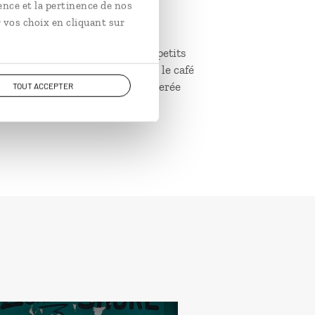
ence et la pertinence de nos
 vos choix en cliquant sur
essentiellement cultivé par de petits
ux délicates notes chocolatées, le café
ec du lait ou enrichi d’une cuillerée
TOUT ACCEPTER