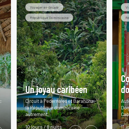
Voyager en décalé
Vi
République Dominicaine
Ré
Co
Un joyau caribéen
do
:
Circuit à Pedernales et Barahona,
Aut
la République dominicaine
Dom
autrement.
Cab
10 jours / 8 nuits
11 j