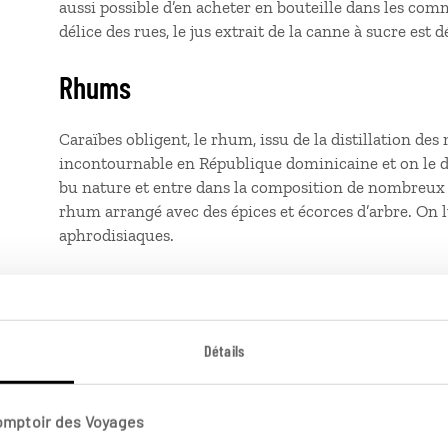
aussi possible d’en acheter en bouteille dans les co
délice des rues, le jus extrait de la canne à sucre est 
Rhums
Caraïbes obligent, le rhum, issu de la distillation des
incontournable en République dominicaine et on le dit
bu nature et entre dans la composition de nombreux c
rhum arrangé avec des épices et écorces d’arbre. On l
aphrodisiaques.
Bières
Incontournable et reconnaissable à sa robe dorée, la b
Détails
légère (5 °), très rafraîchissante et au goût de houb
sirotent en «
vestida de novia
» (robe de mariée), reco
tout juste sortie du réfrigérateur.
Comptoir des Voyages