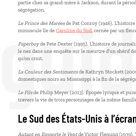
partie chez sa grand-mère à Jackson, durant la période
 gui
ségrégation.
Le Prince des Marées
de Pat Conroy (1946). L’histoire 
minuscule île de
Caroline du Sud
, cernée par un fleu
Paperboy
de Pete Dexter (1995). L’histoire de journali
le nez dans une enquête sur le meurtre d’un shérif don
qu’on croit.
La Couleur des Sentiments
de Kathryn Stockett (2009
domestiques noirs au Mississippi à la fin de la ségrég
Le Fils
de Philip Meyer (2013). Épopée lyrique et pui
travers la vie de trois personnages de la même famille
Le Sud des États-Unis à l’écra
Autant en Emporte le Vent
de Victor Fleming (1939).