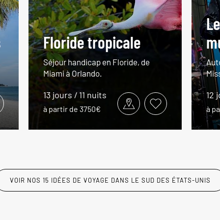
Le
s
Floride tropicale
m
Séjour handicap en Floride, de
Aut
Miami à Orlando.
Miss
13 jours / 11 nuits
12 
à partir de 3750€
à pa
VOIR NOS 15 IDÉES DE VOYAGE DANS LE SUD DES ÉTATS-UNIS