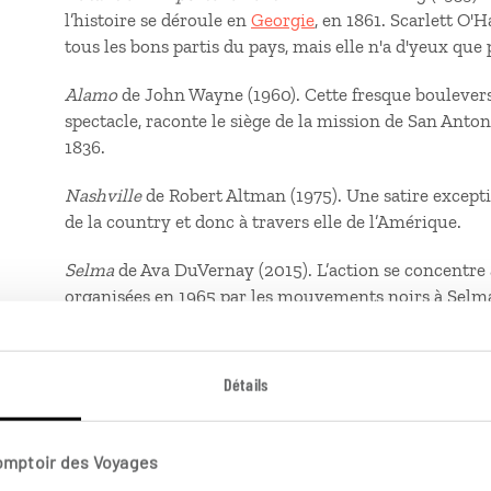
l’histoire se déroule en
Georgie
, en 1861. Scarlett O'
tous les bons partis du pays, mais elle n'a d'yeux que
Alamo
de John Wayne (1960). Cette fresque bouleversan
spectacle, raconte le siège de la mission de San Anto
1836.
Nashville
de Robert Altman (1975). Une satire except
de la country et donc à travers elle de l’Amérique.
Selma
de Ava DuVernay (2015). L’action se concentre
organisées en 1965 par les mouvements noirs à Selma, 
Montgomery la capitale d’état
Green Book : sur les routes du Sud
de Peter Farelly (2
Détails
afro-américain, Don Shirley, et son chauffeur blanc T
ségrégationniste des États-Unis.
Comptoir des Voyages
Binge watching