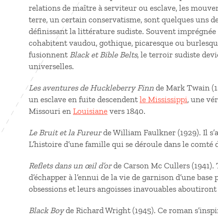
relations de maître à serviteur ou esclave, les mouve
terre, un certain conservatisme, sont quelques uns de
définissant la littérature sudiste. Souvent imprégn
cohabitent vaudou, gothique, picaresque ou burlesque
fusionnent
Black et Bible Belts
, le terroir sudiste de
universelles.
Les aventures de Huckleberry Finn
de Mark Twain (1
un esclave en fuite descendent
le Mississippi
, une vé
Missouri en
Louisiane
vers 1840.
Le Bruit et la Fureur
de William Faulkner (1929). Il s’
L’histoire d’une famille qui se déroule dans le comté
Reflets dans un œil d’or
de Carson Mc Cullers (1941)
d’échapper à l’ennui de la vie de garnison d’une bas
obsessions et leurs angoisses inavouables aboutiront
Black Boy
de Richard Wright (1945). Ce roman s’inspire