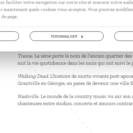
ur faciliter votre navigation sur notre site et mesurer notre audi
ir maintenant quels cookies vous acceptez. Vous pourrez modifier
Racines
. Cette saga suit plusieurs générations d’une f
 de page.
traversant tous les grands moments historiques de l
Dallas
. La saga de la famille Ewing, menée par l’embl
PERSONNALISER
fortune dans le pétrole.
Treme
. La série porte le nom de l’ancien quartier des
suit la vie quotidienne dans les mois qui ont suivi le
Walking Dead
. L’histoire de morts-vivants post-apoc
Grantville en Géorgie, en passe de devenir une ville 
Nashville
. Le monde de la country music vu sur son c
chanteuses entre studios, concerts et amours contrar