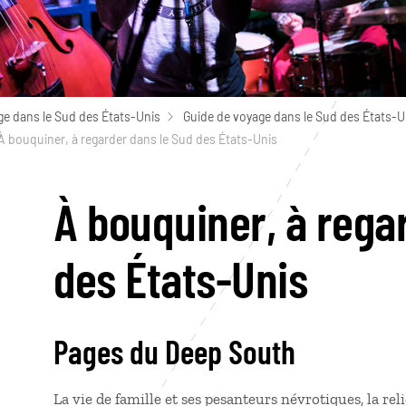
ge dans le Sud des États-Unis
Guide de voyage dans le Sud des États-U
À bouquiner, à regarder dans le Sud des États-Unis
À bouquiner, à rega
des États-Unis
Pages du Deep South
La vie de famille et ses pesanteurs névrotiques, la relig