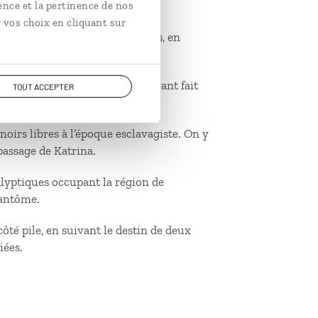
ence et la pertinence de nos
 vos choix en cliquant sur
amille de l’esclavage à nos jours, en
’Amérique.
ématique et sans scrupule JR ayant fait
TOUT ACCEPTER
 noirs libres à l’époque esclavagiste. On y
 passage de Katrina.
alyptiques occupant la région de
fantôme.
ôté pile, en suivant le destin de deux
iées.