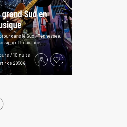
 grand Sud en
usique
otour dans le Sud : Tennessee,
issippi et Louisiane.
jours / 10 nuits
rtir de 2850€