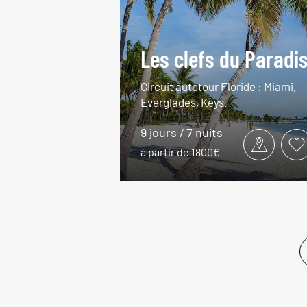
Les clefs du Paradi
Circuit autotour Floride : Miami,
Everglades, Keys.
9 jours / 7 nuits
à partir de 1800€