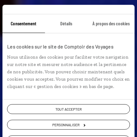
Consentement
Détails
À propos des cookies
Blues Express
Les cookies sur le site de Comptoir des Voyages
Itinéraire en train de Chicago à La Nouvelle-Orléans,
Nous utilisons des cookies pour faciliter votre navigation
en passant par Memphis.
sur notre site et mesurer notre audience et la pertinence
de nos publicités. Vous pouvez choisir maintenant quels
En train
cookies vous acceptez. Vous pourrez modifier vos choix en
cliquant sur « gestion des cookies » en bas de page.
Voir les 1071 avis sur les voyages aux Etats-
Unis
TOUT ACCEPTER
PERSONNALISER
VOIR LA GALERIE PHOTOS