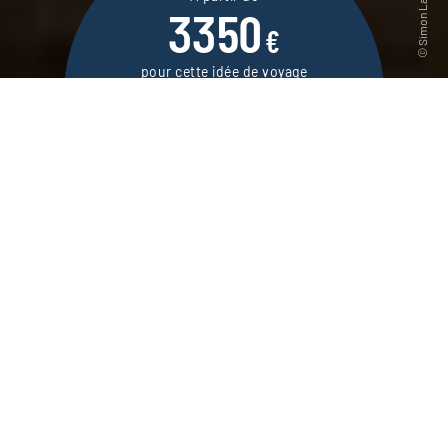
3350
€
pour cette idée de voyage
12 jours / 10 nuits
DEMANDER UN DEVIS
Un voyage en train à la découverte des
sources du jazz, du blues et du rock’n’roll de
Chicago à La Nouvelle-Orléans, via Memphis.