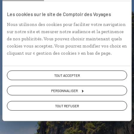
Luciole,
Les cookies sur le site de Comptoir des Voyages
l'appli qui vous guide en
Thaïlande
Nous utilisons des cookies pour faciliter votre navigation
sur notre site et mesurer notre audience et la pertinence
de nos publicités. Vous pouvez choisir maintenant quels
L’itinéraire vers votre
float house
cookies vous acceptez. Vous pourrez modifier vos choix en
en 1 clic
cliquant sur « gestion des cookies » en bas de page.
Notre sélection de stands de
street
food
à Bangkok
Les plus beaux
wat
géolocalisés
TOUT ACCEPTER
L'album souvenirs à composer
PERSONNALISER
vous-même
TOUT REFUSER
DÉCOUVRIR LUCIOLE