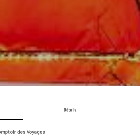
Thaïlande for love
Détails
age de noces en Thailande, de Chiang Rai à Koh Phan N
Comptoir des Voyages