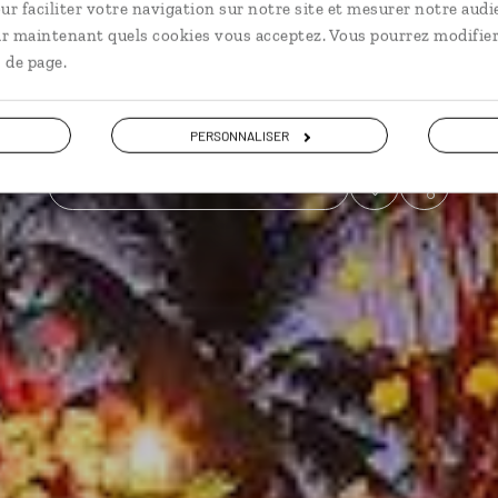
ur faciliter votre navigation sur notre site et mesurer notre audi
ir maintenant quels cookies vous acceptez. Vous pourrez modifier
En amoureux
 de page.
Voir les 251 avis sur les voyages en Thaïlande
PERSONNALISER
VOIR LA GALERIE PHOTOS