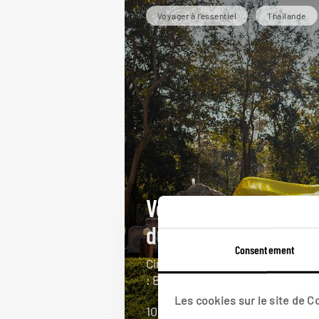
Voyager à l’essentiel
Thaïlande
Voyage au royaume
du Siam
Consentement
Circuit des essentiels en Thaïlan
: Bangkok, Chiang Mai, Koh Samui
Les cookies sur le site de 
10 jours / 7 nuits