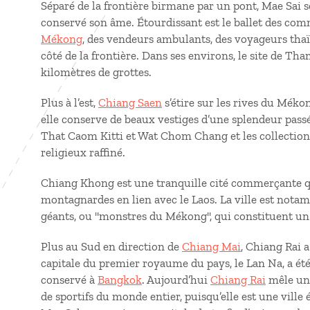
Séparé de la frontière birmane par un pont, Mae Sai 
conservé son âme. Étourdissant est le ballet des comm
Mékong
, des vendeurs ambulants, des voyageurs thaï
côté de la frontière. Dans ses environs, le site de T
kilomètres de grottes.
Plus à l’est,
Chiang Saen
s’étire sur les rives du Méko
elle conserve de beaux vestiges d’une splendeur pass
That Caom Kitti et Wat Chom Chang et les collectio
religieux raffiné.
Chiang Khong est une tranquille cité commerçante 
montagnardes en lien avec le Laos. La ville est not
géants, ou "monstres du Mékong", qui constituent u
Plus au Sud en direction de
Chiang Mai
, Chiang Rai a
capitale du premier royaume du pays, le Lan Na, a é
conservé à
Bangkok
. Aujourd’hui
Chiang Rai
mêle une
de sportifs du monde entier, puisqu’elle est une ville