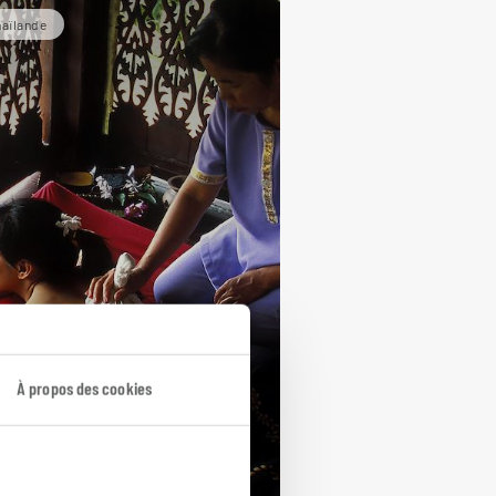
aïlande
en-être en terres
aïes
À propos des cookies
cuit entre Bangkok, Chiang Mai
Koh Ngai.
jours / 9 nuits