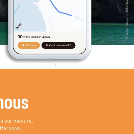
nous
es sur mesure,
fférence.