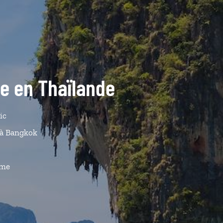
de en Thaïlande
ic
à Bangkok
ême