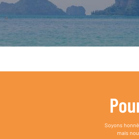
Pou
Soyons honnêt
mais nou