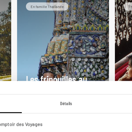
En famille Thaïlande
Th
Les fripouilles au
Bi
pays du sourire
th
Circuit Thaïlande en famille :
Détails
de
Bangkok, Ayutthaya, rivière Kwai,
Cir
.
Hua Hin.
et 
Comptoir des Voyages
12 jours / 10 nuits
12 