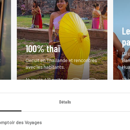
Le
s
pa
100% thaï
Circ
t
Circuit en Thaïlande et rencontres
Ban
avec les habitants.
Hua
14 jours / 11 nuits
12 
à partir de 3000€
à pa
Détails
Comptoir des Voyages
VOIR NOS 12 IDÉES DE VOYAGE EN THAÏLANDE