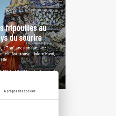
s fripouilles au
ys du sourire
uit Thaïlande en famille :
gkok, Ayutthaya, rivière Kwai,
 Hin.
jours / 10 nuits
rtir de 2350€
À propos des cookies