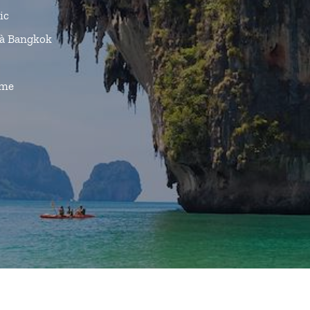
ic
à Bangkok
ême