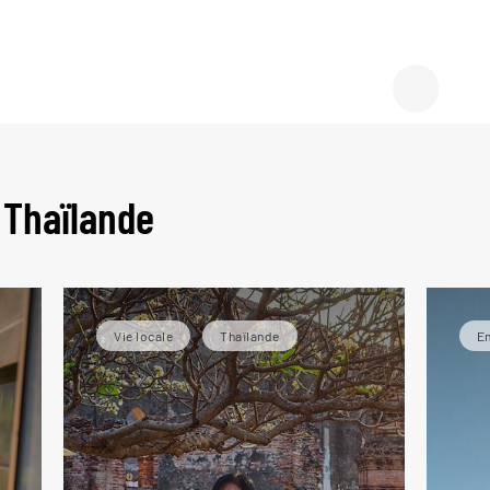
e gui
 Thaïlande
Vie locale
Thaïlande
En