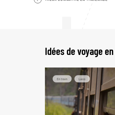
L
Idées de voyage en
En train
Laos