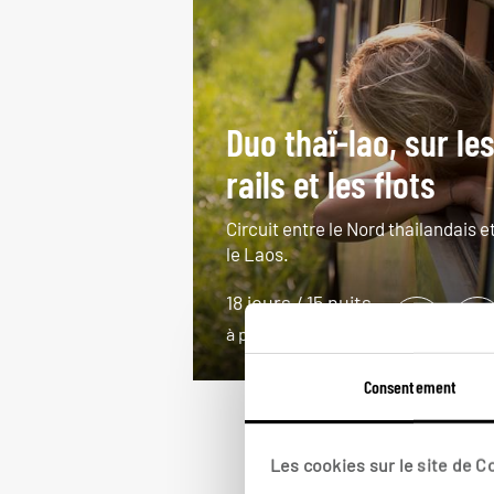
Duo thaï-lao, sur le
rails et les flots
Circuit entre le Nord thailandais e
le Laos.
18 jours / 15 nuits
à partir de 3800€
Consentement
Les cookies sur le site de 