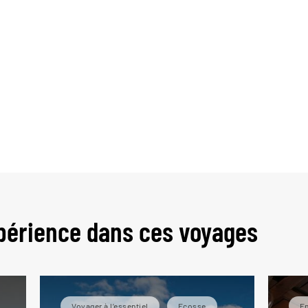
périence dans ces voyages
Voyager à l’essentiel
Ecosse
E