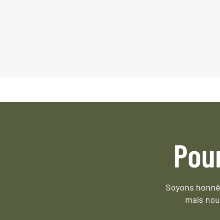
Pou
Soyons honnêt
mais nou