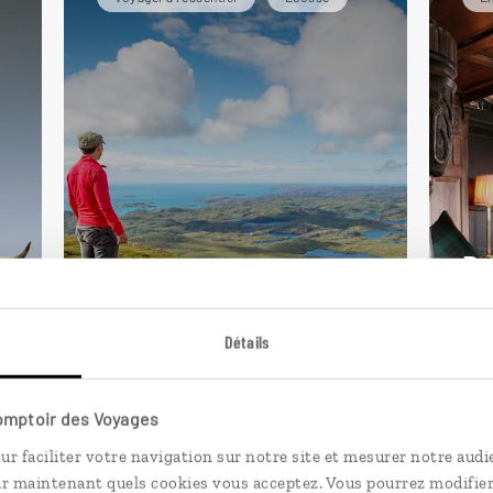
De
Patchwork écossais
ch
Détails
Autotour dans le centre :
Voy
Highlands, île de Skye,
châ
Trossachs...
Hig
Comptoir des Voyages
11 jours / 10 nuits
8 j
ur faciliter votre navigation sur notre site et mesurer notre audi
ir maintenant quels cookies vous acceptez. Vous pourrez modifier
à partir de 1750€
à pa