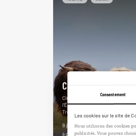
Couleurs d'Écosse
Consentement
Circuit autotour best-of de
l’Écosse : Édimbourg, Inverness,
Trossachs...
Les cookies sur le site de 
8 jours / 7 nuits
Nous utilisons des cookies po
publicités. Vous pouvez chois
à partir de 1400€