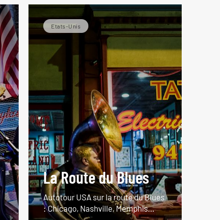
Etats-Unis
La Route du Blues
,
Autotour USA sur la route du Blues
: Chicago, Nashville, Memphis…