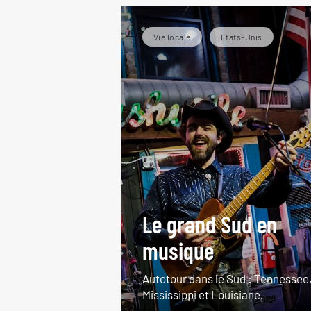
Vie locale
Etats-Unis
Le grand Sud en
musique
Autotour dans le Sud : Tennessee
Mississippi et Louisiane.