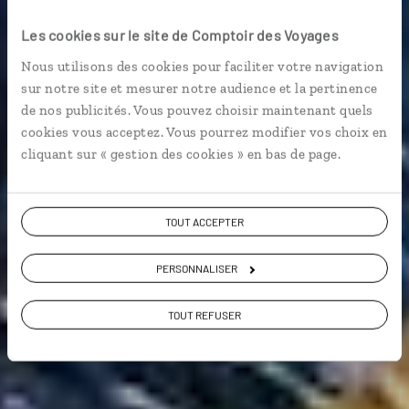
musique
Les cookies sur le site de Comptoir des Voyages
Nous utilisons des cookies pour faciliter votre navigation
Autotour dans le Sud : Tennessee, Mississippi et
sur notre site et mesurer notre audience et la pertinence
Louisiane.
de nos publicités. Vous pouvez choisir maintenant quels
cookies vous acceptez. Vous pourrez modifier vos choix en
Vie locale
cliquant sur « gestion des cookies » en bas de page.
Voir les 1070 avis sur les voyages aux Etats-
TOUT ACCEPTER
Unis
PERSONNALISER
VOIR LA GALERIE PHOTOS
TOUT REFUSER