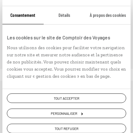
14 jours / 12 nuits
Consentement
Détails
À propos des cookies
à partir de 3150€
Les cookies sur le site de Comptoir des Voyages
Nous utilisons des cookies pour faciliter votre navigation
sur notre site et mesurer notre audience et la pertinence
de nos publicités. Vous pouvez choisir maintenant quels
cookies vous acceptez. Vous pourrez modifier vos choix en
cliquant sur « gestion des cookies » en bas de page.
Ailleurs
est le magazine web de Comptoir des Voyages.
TOUT ACCEPTER
Conçu pour ceux qui préparent leur voyage et ceux que
passionnent les découvertes et rencontres du bout du
PERSONNALISER
monde, il fait naître une irrésistible envie d’aller voir
ailleurs.
TOUT REFUSER