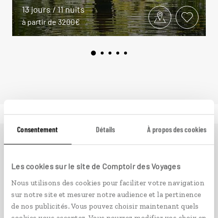
13 jours / 11 nuits
à partir de 3200€
Consentement
Détails
À propos des cookies
Ailleurs
est le magazine web de Comptoir des Voyages.
Conçu pour ceux qui préparent leur voyage et ceux que
Les cookies sur le site de Comptoir des Voyages
passionnent les découvertes et rencontres du bout du
Nous utilisons des cookies pour faciliter votre navigation
monde, il fait naître une irrésistible envie d’aller voir
sur notre site et mesurer notre audience et la pertinence
ailleurs.
de nos publicités. Vous pouvez choisir maintenant quels
cookies vous acceptez. Vous pourrez modifier vos choix en