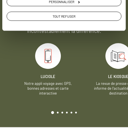
PERSONNALISER
Soyons honnête, nous ne sommes pas les seuls
à proposer des voyages sur mesure,
mais nous
TOUT REFUSER
avons quelques atouts qui font
incontestablement la différence.
LUCIOLE
LE KIOSQU
Notre appli voyage avec GPS,
La revue de presse 
bonnes adresses et carte
informe de l’actualit
interactive
destination