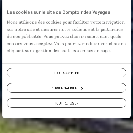
L’Irlande sans volant
Les cookies sur le site de Comptoir des Voyages
Circuit en train et en bus en Irlande : Dublin, Galway,
Nous utilisons des cookies pour faciliter votre navigation
Belfast...
sur notre site et mesurer notre audience et la pertinence
de nos publicités. Vous pouvez choisir maintenant quels
En train
cookies vous acceptez. Vous pourrez modifier vos choix en
cliquant sur « gestion des cookies » en bas de page.
Voir les 616 avis sur les voyages en Irlande
TOUT ACCEPTER
PERSONNALISER
VOIR LA GALERIE PHOTOS
TOUT REFUSER