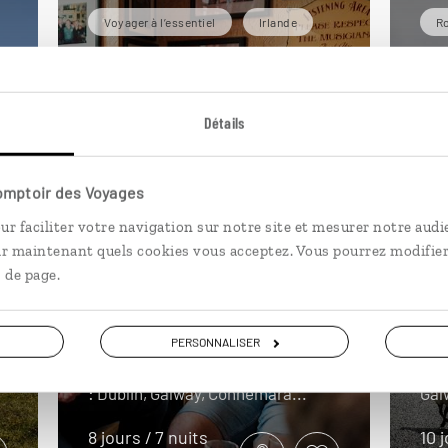
Voyager à l’essentiel
Irlande
Ro
Détails
Comptoir des Voyages
ur faciliter votre navigation sur notre site et mesurer notre audi
ir maintenant quels cookies vous acceptez. Vous pourrez modifier
En
 de page.
l'
Best of Ireland
PERSONNALISER
Aut
Circuit autotour best-of de l’Irlande
Oues
.
: Dublin, Galway, Connemara...
Gal
8 jours / 7 nuits
10 