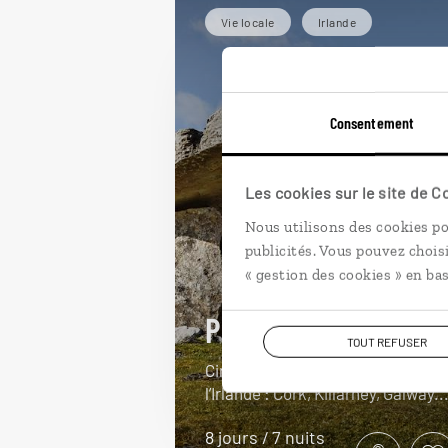
Vie locale
Irlande
Consentement
Les cookies sur le site de 
Nous utilisons des cookies po
publicités. Vous pouvez chois
« gestion des cookies » en bas
Prélude irlandais
TOUT REFUSER
Circuit autotour dans l’Ouest de
l’Irlande : Cork, Killarney, Galway..
8 jours / 7 nuits