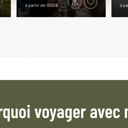
à partir de 1500€
à pa
rquoi voyager avec 