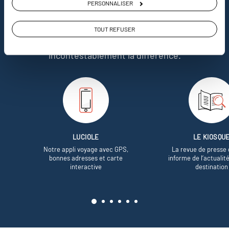
PERSONNALISER
Soyons honnête, nous ne sommes pas les seuls
à proposer des voyages sur mesure,
mais nous
TOUT REFUSER
avons quelques atouts qui font
incontestablement la différence.
LUCIOLE
LE KIOSQU
Notre appli voyage avec GPS,
La revue de presse 
bonnes adresses et carte
informe de l’actualit
interactive
destination