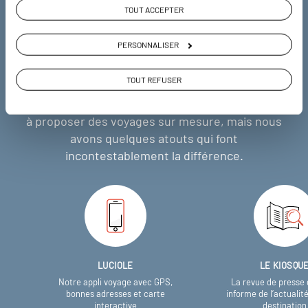
TOUT ACCEPTER
Pourquoi voyager avec
PERSONNALISER
nous
TOUT REFUSER
Soyons honnête, nous ne sommes pas les seuls
à proposer des voyages sur mesure,
mais nous
avons quelques atouts qui font
incontestablement la différence.
LUCIOLE
LE KIOSQU
Notre appli voyage avec GPS,
La revue de presse 
bonnes adresses et carte
informe de l’actualit
interactive
destination