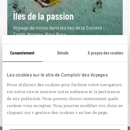
Îles de la passion
Voyage de noces dans les îles de la Société :
Tahiti, Moorea, Bora Bora...
14 jours / 11 nuits
Consentement
Détails
À propos des cookies
à partir de 5300€
Les cookies sur le site de Comptoir des Voyages
Nous utilisons des cookies pour faciliter votre navigation
sur notre site et mesurer notre audience et la pertinence
de nos publicités. Vous pouvez choisir maintenant quels
cookies vous acceptez. Vous pourrez modifier vos choix en
cliquant sur « gestion des cookies » en bas de page.