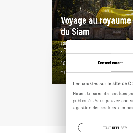
Voyage au royaume
du Siam
Circuit des essentiels en Thaïlan
: Bangkok, Chiang Mai, Koh Samui
Consentement
10 jours / 7 nuits
à partir de 2200€
Les cookies sur le site de 
Nous utilisons des cookies po
publicités. Vous pouvez chois
« gestion des cookies » en bas
TOUT REFUSER