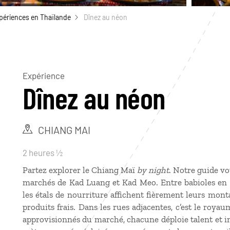
périences en Thaïlande
Dînez au néon
Expérience
Dînez au néon
CHIANG MAI
2 heures ½
Partez explorer le Chiang Maï
by night
. Notre guide v
marchés de Kad Luang et Kad Meo. Entre babioles en to
les étals de nourriture affichent fièrement leurs mont
produits frais. Dans les rues adjacentes, c’est le ro
approvisionnés du marché, chacune déploie talent et i