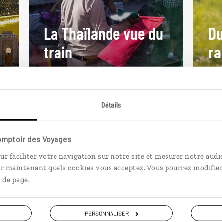
La Thaïlande vue du
Du
train
ra
de
Circuit en train des temples de
Circ
.
Chiang Mai aux plages de Krabi.
le 
Détails
15 jours / 12 nuits
18 j
à partir de 2800€
à pa
Comptoir des Voyages
ur faciliter votre navigation sur notre site et mesurer notre audi
ir maintenant quels cookies vous acceptez. Vous pourrez modifier
 de page.
PERSONNALISER