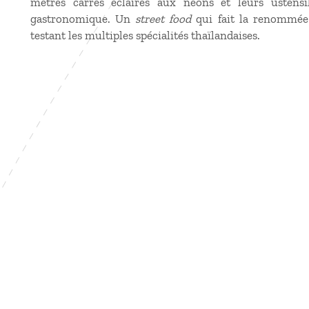
mètres carrés éclairés aux néons et leurs ustens
gastronomique. Un
street food
qui fait la renommée 
testant les multiples spécialités thaïlandaises.