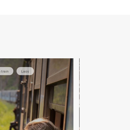
 train
Laos
Thaïlande