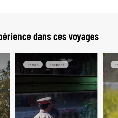
périence dans ces voyages
En train
Thaïlande
En