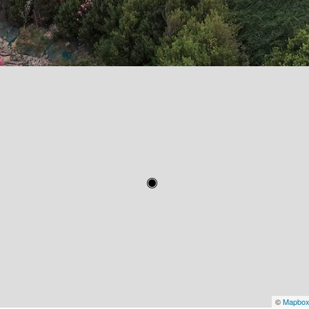
©
Mapbo