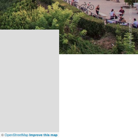
x
©
OpenStreetMap
Improve this map