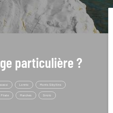
ge particulière ?
asassi
Loreto
Monts Sibyllins
 Pilate
Marches
Sirolo