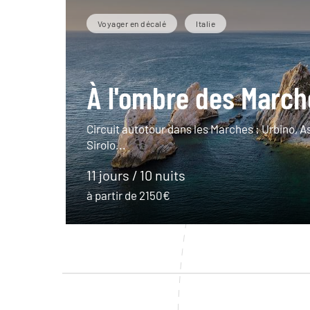
Voyager en décalé
Italie
À l'ombre des March
Circuit autotour dans les Marches : Urbino, A
Sirolo...
11 jours / 10 nuits
à partir de 2150€