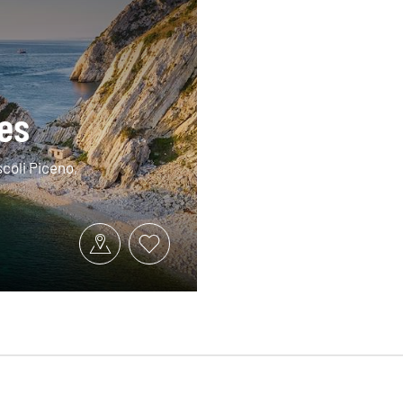
es
scoli Piceno,