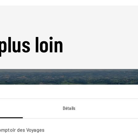
plus loin
Détails
Nos 46 idées de voyage
Italie
Comptoir des Voyages