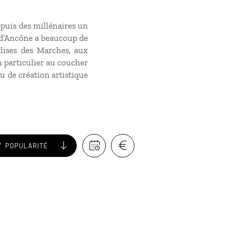
epuis des millénaires un
le d’Ancône a beaucoup de
glises des Marches, aux
n particulier au coucher
eu de création artistique
POPULARITÉ