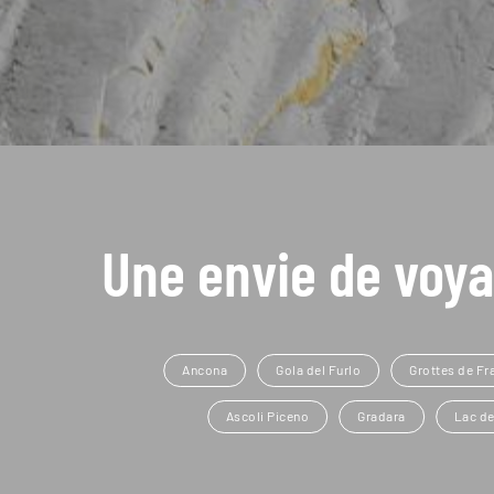
Une envie de voya
Ancona
Gola del Furlo
Grottes de Fr
Ascoli Piceno
Gradara
Lac de