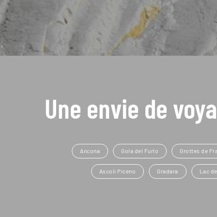
Une envie de voya
Ancona
Gola del Furlo
Grottes de Fr
Ascoli Piceno
Gradara
Lac de