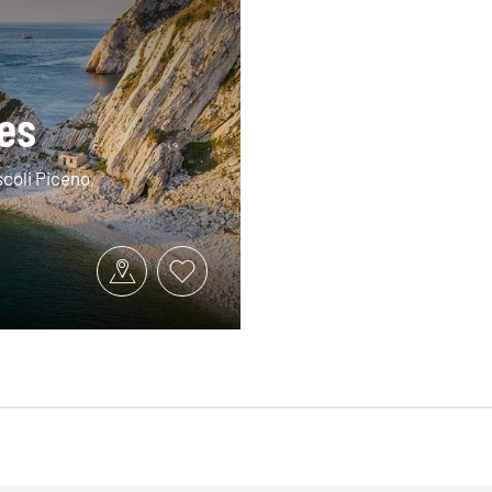
es
scoli Piceno,