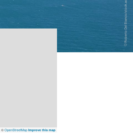
x
©
OpenStreetMap
Improve this map