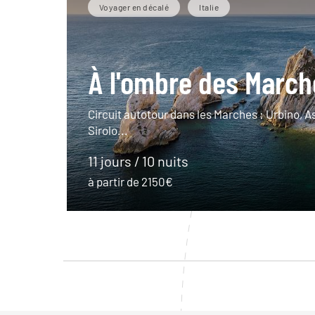
Voyager en décalé
Italie
À l'ombre des March
Circuit autotour dans les Marches : Urbino, A
Sirolo...
11 jours / 10 nuits
à partir de 2150€