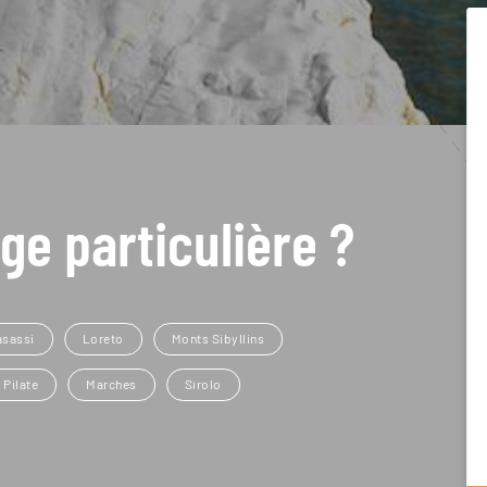
ge particulière ?
asassi
Loreto
Monts Sibyllins
 Pilate
Marches
Sirolo