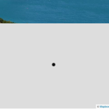
©
Mapbo