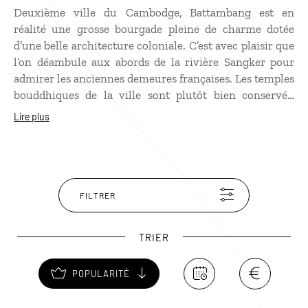
Deuxième ville du Cambodge, Battambang est en
réalité une grosse bourgade pleine de charme dotée
d’une belle architecture coloniale. C’est avec plaisir que
l’on déambule aux abords de la rivière Sangker pour
admirer les anciennes demeures françaises. Les temples
bouddhiques de la ville sont plutôt bien conservés,
ayant été relativement épargnés par les Khmers
Lire plus
Rouges. Mais l’expérience à ne pas manquer à
Battambang, c’est le "bamboo train", une petite
plateforme en bambou propulsée par un moteur à
essence qui se démonte rapidement si un train se
profile dans l’autre sens !
FILTRER
TRIER
POPULARITÉ