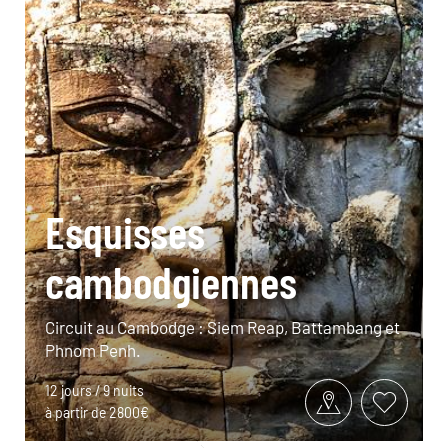
Esquisses
cambodgiennes
Circuit au Cambodge : Siem Reap, Battambang et
Phnom Penh.
12 jours / 9 nuits
à partir de 2800€