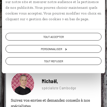
sur notre site et mesurer notre audience et la pertinence
particulière ?
de nos publicités. Vous pouvez choisir maintenant quels
cookies vous acceptez. Vous pourrez modifier vos choix en
cliquant sur « gestion des cookies » en bas de page.
Angkor
Battambang
Lac Tonle Sap
Angkor Thom
Asie du Sud-Est
Banteay Srei
TOUT ACCEPTER
Apsaras
Banteay Samré
Bayon
PERSONNALISER
Asie du Sud-Est
TOUT REFUSER
Michaël,
spécialiste Cambodge
Suivez vos envies et demandez conseils à nos
spécialistes