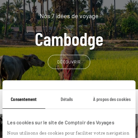
Nos 7 idées de voyage
Cambodge
DÉCOUVRIR
Consentement
Détails
À propos des cookies
Les cookies sur le site de Comptoir des Voyages
Une envie de voyage
Nous utilisons des cookies pour faciliter votre navigation