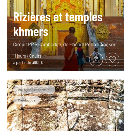
Rizières et temples
khmers
Circuit PMR Cambodge, de Phnom Penh à Angkor.
11 jours / 8 nuits
à partir de 3800€
Voyager à l’essentiel
Cambodge