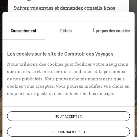
Suivez vos envies et demandez conseils à nos
spécialistes
Ils sauront organiser votre itinéraire au plus
Consentement
Détails
À propos des cookies
près de vos envies et de la réalité du pays.
Échangez en face à face ou depuis nos studios
Les cookies sur le site de Comptoir des Voyages
connectés en agence, mais aussi par email ou
téléphone.
Nous utilisons des cookies pour faciliter votre navigation
Vous gardez le même interlocuteur avant,
sur notre site et mesurer notre audience et la pertinence
pendant et après votre voyage.
de nos publicités. Vous pouvez choisir maintenant quels
cookies vous acceptez. Vous pourrez modifier vos choix en
cliquant sur « gestion des cookies » en bas de page.
DEMANDER UN DEVIS
TOUT ACCEPTER
ou
PERSONNALISER
Construisez votre voyage avec un spécialiste Ethiopie