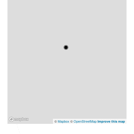
Mapbox
©
Mapbox
©
OpenStreetMap
Improve this map