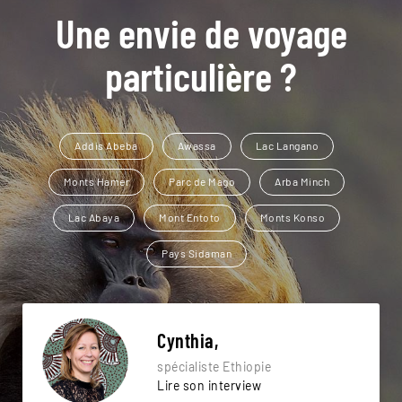
Une envie de voyage
particulière ?
Addis Abeba
Awassa
Lac Langano
Monts Hamer
Parc de Mago
Arba Minch
Lac Abaya
Mont Entoto
Monts Konso
Pays Sidaman
Cynthia,
spécialiste Ethiopie
Lire son interview