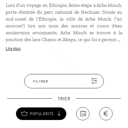
Lors d’un voyage en Éthiopie, faites étape à Arba Minch,
porte d’entrée du parc national de Nechisar. Située au
sud-ouest de l’Éthiopie, la ville de Arba Minch ("40
sources") tire son nom des sources et cours d’eau
souterrains avoisinants. Arba Minch se trouve à la
jonction des lacs Chamo et Abaya, ce qui lui a permis de
se développer grâce à la culture de fruits et à
Lire plus
l’installation de fermes d’élevage de poissons. Voisin, le
parc national de Nechisar abrite de nombreux oiseaux
dont l’observation fera le bonheur des amateurs
d’ornithologie. Lors de votre voyage, vous y croiserez
également des espèces comme le dik-dik, le grand
FILTRER
koudou ou le zèbre des plaines.
TRIER
POPULARITÉ